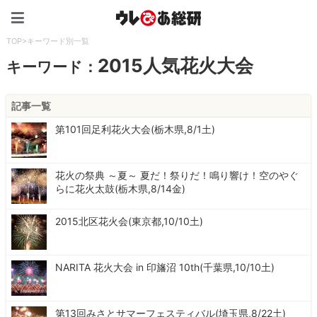
ウレぴあ総研（うれぴあ）
TOP
>
キーワード別一覧
2015人気花火大会
キーワード：
記事一覧
第101回足利花火大会(栃木県,8/1土)
花火の祭典 ～夏～ 夏だ！祭りだ！鳴り響け！空のやぐ
らに花火太鼓(栃木県,8/14金)
2015北区花火会(東京都,10/10土)
NARITA 花火大会 in 印旛沼 10th(千葉県,10/10土)
第13回みさとサマーフェスティバル(埼玉県,8/22土)