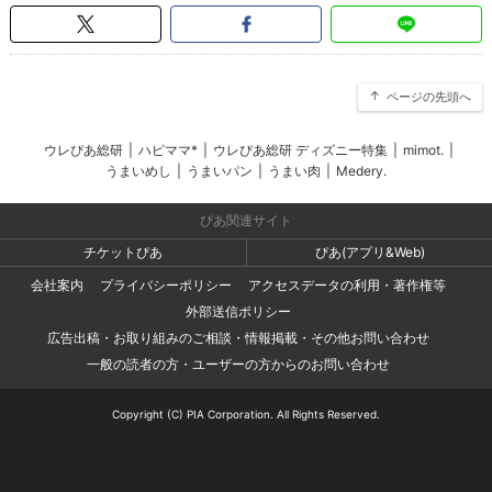
ページの先頭へ
ウレぴあ総研
|
ハピママ*
|
ウレぴあ総研 ディズニー特集
|
mimot.
|
うまいめし
|
うまいパン
|
うまい肉
|
Medery.
ぴあ関連サイト
チケットぴあ
ぴあ(アプリ&Web)
会社案内
プライバシーポリシー
アクセスデータの利用・著作権等
外部送信ポリシー
広告出稿・お取り組みのご相談・情報掲載・その他お問い合わせ
一般の読者の方・ユーザーの方からのお問い合わせ
Copyright (C) PIA Corporation. All Rights Reserved.