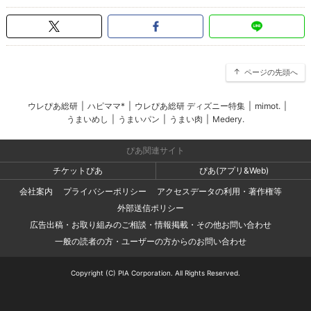
ページの先頭へ
ウレぴあ総研
|
ハピママ*
|
ウレぴあ総研 ディズニー特集
|
mimot.
|
うまいめし
|
うまいパン
|
うまい肉
|
Medery.
ぴあ関連サイト
チケットぴあ
ぴあ(アプリ&Web)
会社案内
プライバシーポリシー
アクセスデータの利用・著作権等
外部送信ポリシー
広告出稿・お取り組みのご相談・情報掲載・その他お問い合わせ
一般の読者の方・ユーザーの方からのお問い合わせ
Copyright (C) PIA Corporation. All Rights Reserved.