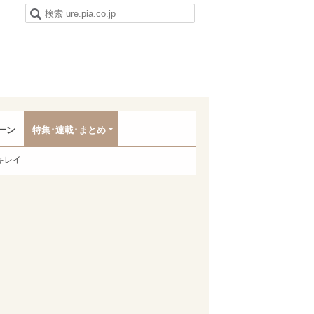
ーン
特集･連載･まとめ
キレイ