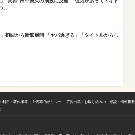
」“真鈴”田中美久の演技に反響 「色気があってドキド
わ」
。」初回から衝撃展開 「ヤバ過ぎる」「タイトルからし
の利用・著作権等
外部送信ポリシー
広告出稿・お取り組みのご相談・情報掲載
せ