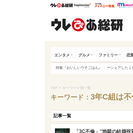
ウレぴあ総研
ハピママ*
ウレぴあ
ウレ
エンタメ
グルメ
ファミリー
恋
特集『おいしいウチごはん』
〜シェアしたく
>
キーワード別一覧
TOP
3年C組は
キーワード：
記事一覧
「3C不倫」“地獄の結婚祝