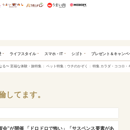
総研 ディズニー特集
mimot.
うまいめし
うまいパン
うまい肉
Medery.
ぴあ総研（うれぴあ）
愛
ライフスタイル
スマホ・IT
シゴト
プレゼント＆キャンペ
なる〜 至福な体験・旅特集
ペット特集：ウチのかぞく
特集 カラダ・ココロ・
不倫してます。
賀会”が開催 「ドロドロで怖い」「サスペンス要素があ