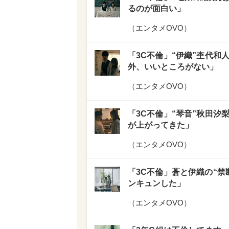
るのが面白い」
（
エンタメOVO
）
「3C不倫」“伊織”杢代和
外、いいところがない」
（
エンタメOVO
）
「3C不倫」“琴音”秋田汐
が上がってきた」
（
エンタメOVO
）
「3C不倫」蒼と伊織の“禁
ンキュンした」
（
エンタメOVO
）