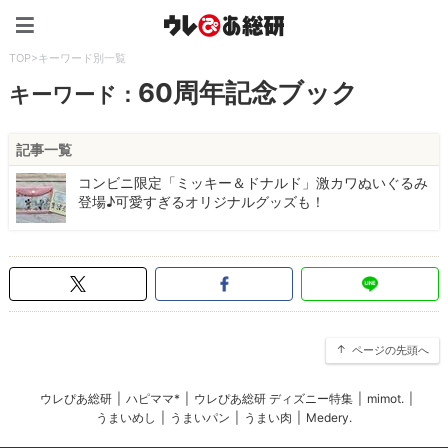
ウレぴあ総研（うれぴあ）
TOP
>
キーワード別一覧
60周年記念ブック
キーワード：
記事一覧
コンビニ限定「ミッキー＆ドナルド」激カワぬいぐるみ
登場♪可愛すぎるオリジナルグッズも！
ページの先頭へ
ウレぴあ総研
|
ハピママ*
|
ウレぴあ総研 ディズニー特集
|
mimot.
|
うまいめし
|
うまいパン
|
うまい肉
|
Medery.