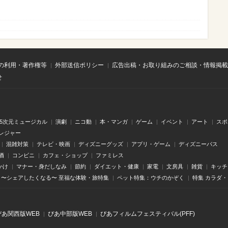
の利用・著作権等
外部送信ポリシー
広告出稿・お取り組みのご相談・情報掲載
せ
.5次元ミュージカル
演劇
ニコ動
本・マンガ
ゲーム
イベント
アート
スポ
レジャー
混雑対策
テレビ・映画
ディズニーグッズ
アプリ・ゲーム
ディズニーパス
酒
コンビニ
カフェ・ショップ
ファミレス
かけ
マナー・身だしなみ
節約
ダイエット・健康
家電
文房具
雑貨
キッチ
〜シェアしたくなる〜 至福な体験・旅特集
ペット特集：ウチのかぞく
特集 カラダ
ぴあ関⻄版WEB
ぴあ中部版WEB
ぴあフィルムフェスティバル(PFF)