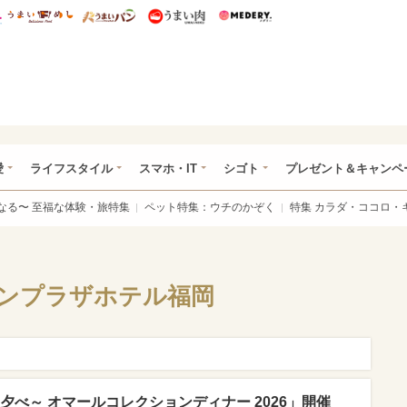
総研 ディズニー特集
mimot.
うまいめし
うまいパン
うまい肉
Medery.
ぴあ総研（うれぴあ）
愛
ライフスタイル
スマホ・IT
シゴト
プレゼント＆キャンペ
なる〜 至福な体験・旅特集
ペット特集：ウチのかぞく
特集 カラダ・ココロ・
ウンプラザホテル福岡
夕べ～ オマールコレクションディナー 2026」開催