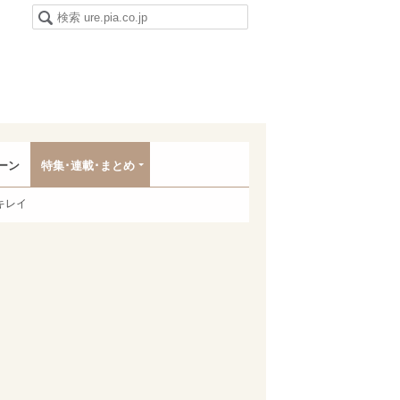
ーン
特集･連載･まとめ
キレイ