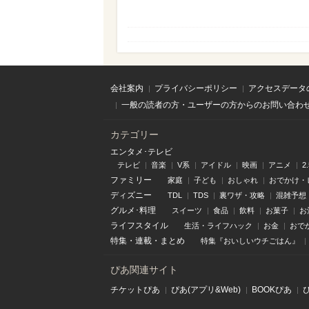
会社案内
プライバシーポリシー
アクセスデータ
一般の読者の方・ユーザーの方からのお問い合わ
カテゴリー
エンタメ･テレビ
テレビ
音楽
V系
アイドル
映画
アニメ
2
ファミリー
家庭
子ども
おしゃれ
おでかけ・
ディズニー
TDL
TDS
裏ワザ・攻略
混雑予想
グルメ･料理
スイーツ
食品
飲料
お菓子
お
ライフスタイル
生活・ライフハック
お金
おで
特集
・
連載
・
まとめ
特集『おいしいウチごはん』
ぴあ関連サイト
チケットぴあ
ぴあ(アプリ&Web)
BOOKぴあ