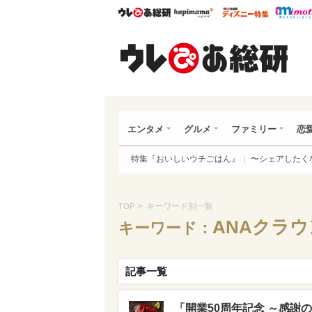
ウレぴあ総研
ハピママ*
ウレぴあ
ウレ
エンタメ
グルメ
ファミリー
恋
特集『おいしいウチごはん』
〜シェアしたく
>
キーワード別一覧
TOP
ANAクラ
キーワード：
記事一覧
「開業50周年記念 ～感謝の