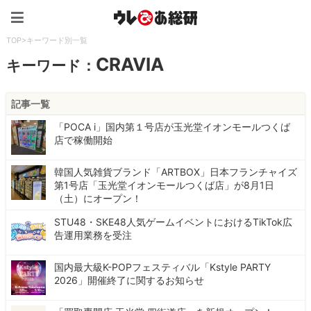
ウレぴあ総研（うれぴあ）
TOP
>
キーワード別一覧
CRAVIA
キーワード：
記事一覧
「POCA i」国内第１号店が玉光堂イオンモールつくば
店で稼働開始
韓国人気雑貨ブランド「ARTBOX」日本フランチャイズ
第1号店「玉光堂イオンモールつくば店」が8月1日
（土）にオープン！
STU48・SKE48人気ゲームイベントにおけるTikTok広
告運用業務を受注
国内最大級K-POPフェスティバル「Kstyle PARTY
2026」開催終了に関するお知らせ