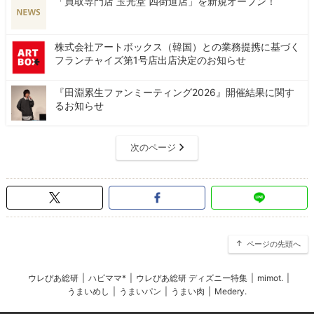
「買取専門店 玉光堂 四街道店」を新規オープン！
株式会社アートボックス（韓国）との業務提携に基づく
フランチャイズ第1号店出店決定のお知らせ
『田淵累生ファンミーティング2026』開催結果に関す
るお知らせ
次のページ
ページの先頭へ
ウレぴあ総研
|
ハピママ*
|
ウレぴあ総研 ディズニー特集
|
mimot.
|
うまいめし
|
うまいパン
|
うまい肉
|
Medery.