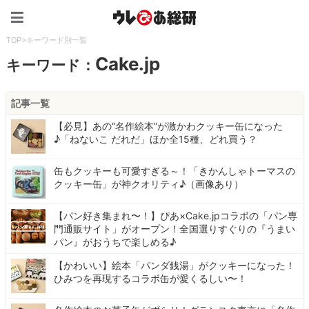
ウレぴあ総研（うれぴあ）
TOP
>
キーワード別一覧
Cake.jp
キーワード：
記事一覧
【必見】あの“名作絵本”が激かわクッキー缶になった
♪「ねないこ だれだ」ほか全15種、どれ買う？
缶もクッキーも可愛すぎる～！「きかんしゃトーマスの
クッキー缶」が神クオリティ♪（画像あり）
【パン好き集まれ〜！】ぴあ×Cake.jpコラボの「パン専
門通販サイト」がオープン！全国選りすぐりの『うまい
パン』がおうちで楽しめる♪
【かわいい】絵本「パンダ銭湯」がクッキーになった！
ひみつを再現するコラボ缶が愛くるしい〜！