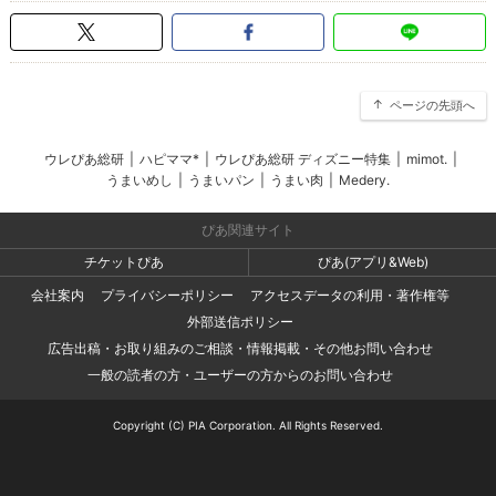
ページの先頭へ
ウレぴあ総研
|
ハピママ*
|
ウレぴあ総研 ディズニー特集
|
mimot.
|
うまいめし
|
うまいパン
|
うまい肉
|
Medery.
ぴあ関連サイト
チケットぴあ
ぴあ(アプリ&Web)
会社案内
プライバシーポリシー
アクセスデータの利用・著作権等
外部送信ポリシー
広告出稿・お取り組みのご相談・情報掲載・その他お問い合わせ
一般の読者の方・ユーザーの方からのお問い合わせ
Copyright (C) PIA Corporation. All Rights Reserved.