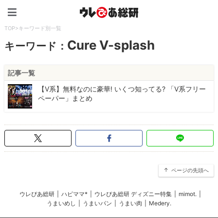
ウレぴあ総研（うれぴあ）
TOP
>
キーワード別一覧
Cure V-splash
キーワード：
記事一覧
【V系】無料なのに豪華! いくつ知ってる? 「V系フリー
ペーパー」まとめ
ページの先頭へ
ウレぴあ総研
|
ハピママ*
|
ウレぴあ総研 ディズニー特集
|
mimot.
|
うまいめし
|
うまいパン
|
うまい肉
|
Medery.