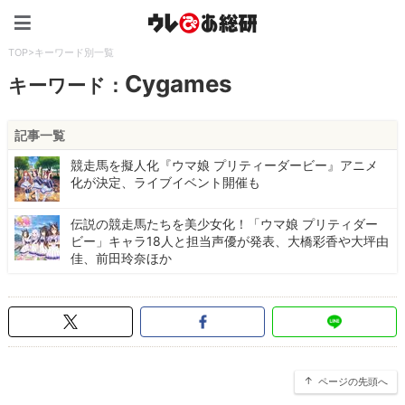
ウレぴあ総研（うれぴあ）
TOP
>
キーワード別一覧
Cygames
キーワード：
記事一覧
競走馬を擬人化『ウマ娘 プリティーダービー』アニメ
化が決定、ライブイベント開催も
伝説の競走馬たちを美少女化！「ウマ娘 プリティダー
ビー」キャラ18人と担当声優が発表、大橋彩香や大坪由
佳、前田玲奈ほか
ページの先頭へ