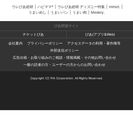
ウレぴあ総研
|
ハピママ*
|
ウレぴあ総研 ディズニー特集
|
mimot.
|
うまいめし
|
うまいパン
|
うまい肉
|
Medery.
ぴあ関連サイト
チケットぴあ
ぴあ(アプリ&Web)
会社案内
プライバシーポリシー
アクセスデータの利用・著作権等
外部送信ポリシー
広告出稿・お取り組みのご相談・情報掲載・その他お問い合わせ
一般の読者の方・ユーザーの方からのお問い合わせ
Copyright (C) PIA Corporation. All Rights Reserved.