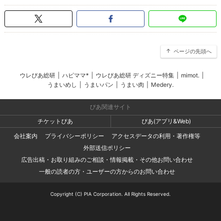
ページの先頭へ
ウレぴあ総研
|
ハピママ*
|
ウレぴあ総研 ディズニー特集
|
mimot.
|
うまいめし
|
うまいパン
|
うまい肉
|
Medery.
ぴあ関連サイト
チケットぴあ
ぴあ(アプリ&Web)
会社案内
プライバシーポリシー
アクセスデータの利用・著作権等
外部送信ポリシー
広告出稿・お取り組みのご相談・情報掲載・その他お問い合わせ
一般の読者の方・ユーザーの方からのお問い合わせ
Copyright (C) PIA Corporation. All Rights Reserved.