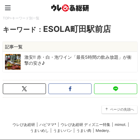
ウレぴあ総研（うれぴあ）
TOP
>
キーワード別一覧
ESOLA町田駅前店
キーワード：
記事一覧
激安!! 赤・白・泡ワイン「最長5時間の飲み放題」が衝
撃の安さ♪
ページの先頭へ
ウレぴあ総研
|
ハピママ*
|
ウレぴあ総研 ディズニー特集
|
mimot.
|
うまいめし
|
うまいパン
|
うまい肉
|
Medery.