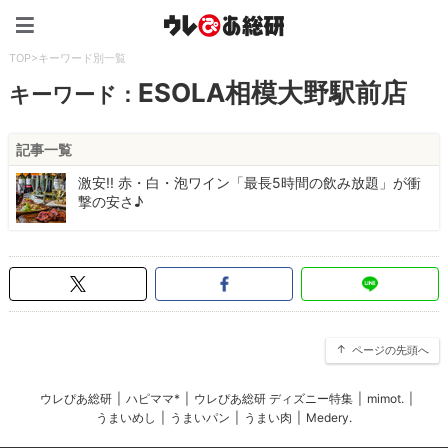
ウレぴあ総研（うれぴあ）
TOP
>
キーワード別一覧
ESOLA相模大野駅前店
キーワード：
記事一覧
激安!! 赤・白・泡ワイン「最長5時間の飲み放題」が衝
撃の安さ♪
ページの先頭へ
ウレぴあ総研
|
ハピママ*
|
ウレぴあ総研 ディズニー特集
|
mimot.
|
うまいめし
|
うまいパン
|
うまい肉
|
Medery.