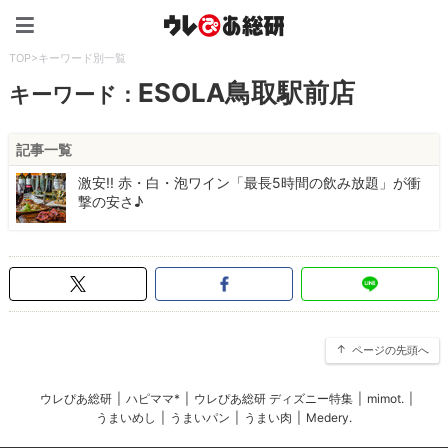
ウレぴあ総研（うれぴあ）
TOP
>
キーワード別一覧
ESOLA鳥取駅前店
キーワード：
記事一覧
激安!! 赤・白・泡ワイン「最長5時間の飲み放題」が衝
撃の安さ♪
ページの先頭へ
ウレぴあ総研
|
ハピママ*
|
ウレぴあ総研 ディズニー特集
|
mimot.
|
うまいめし
|
うまいパン
|
うまい肉
|
Medery.