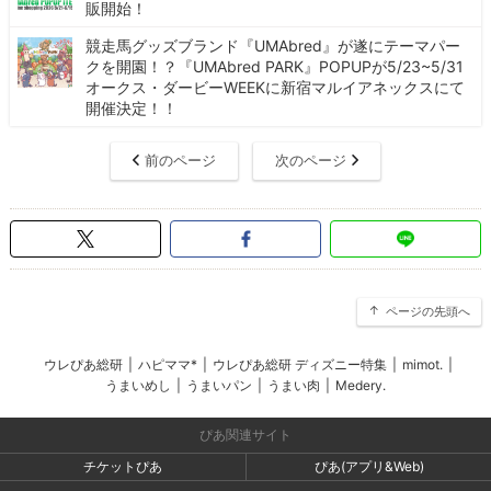
販開始！
競走馬グッズブランド『UMAbred』が遂にテーマパー
クを開園！？『UMAbred PARK』POPUPが5/23~5/31
オークス・ダービーWEEKに新宿マルイアネックスにて
開催決定！！
前のページ
次のページ
ページの先頭へ
ウレぴあ総研
|
ハピママ*
|
ウレぴあ総研 ディズニー特集
|
mimot.
|
うまいめし
|
うまいパン
|
うまい肉
|
Medery.
ぴあ関連サイト
チケットぴあ
ぴあ(アプリ&Web)