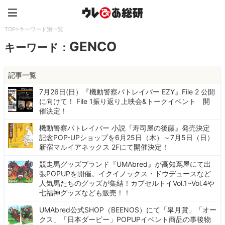
ウレぴあ総研（うれぴあ）
TOP
>
キーワード別一覧
GENCO
キーワード：
記事一覧
7月26日(日）『機動警察パトレイバー EZY』File 2 公開
に向けて！ File 1振り返り上映会&トークイベント 開
催決定！
機動警察パトレイバー 小説『寿司屋の後藤』発売決定
記念POP-UPショップを6月25日（木）～7月5日（日）
新宿マルイアネックス 2Fにて開催決定！
競走馬グッズブランド『UMAbred』が高知蔦屋にて出
張POPUPを開催。イクイノックス・ドウデュースなど
人気馬たちのグッズが集結！カプセルトイVol.1~Vol.4や
七福神グッズなども販売！！
UMAbred公式SHOP（BEENOS）にて「皐月賞」「オー
クス」「日本ダービー」POPUPイベント商品の事後物