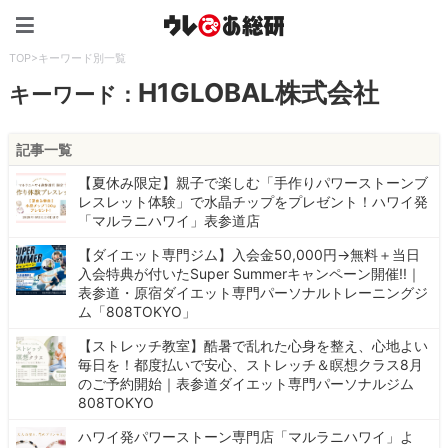
ウレぴあ総研（うれぴあ）
TOP
>
キーワード別一覧
H1GLOBAL株式会社
キーワード：
記事一覧
【夏休み限定】親子で楽しむ「手作りパワーストーンブ
レスレット体験」で水晶チップをプレゼント！ハワイ発
「マルラニハワイ」表参道店
【ダイエット専門ジム】入会金50,000円→無料＋当日
入会特典が付いたSuper Summerキャンペーン開催!!｜
表参道・原宿ダイエット専門パーソナルトレーニングジ
ム「808TOKYO」
【ストレッチ教室】酷暑で乱れた心身を整え、心地よい
毎日を！都度払いで安心、ストレッチ＆瞑想クラス8月
のご予約開始｜表参道ダイエット専門パーソナルジム
808TOKYO
ハワイ発パワーストーン専門店「マルラニハワイ」よ