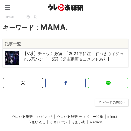
ウレぴあ総研（うれぴあ）
TOP
>
キーワード別一覧
MAMA.
キーワード：
記事一覧
【V系】チェック必須!!「2024年に注目すべきヴィジュ
アル系バンド」5選【楽曲動画＆コメントあり】
ページの先頭へ
ウレぴあ総研
|
ハピママ*
|
ウレぴあ総研 ディズニー特集
|
mimot.
|
うまいめし
|
うまいパン
|
うまい肉
|
Medery.