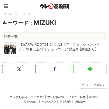
ウレぴあ総研（うれぴあ）
TOP
>
キーワード別一覧
MIZUKI
キーワード：
記事一覧
【WARPs ROOTS】注目の3ペア「ファッションバト
ル」想像以上の“オシャレコーデ”爆誕!!【動画あり】
ページの先頭へ
ウレぴあ総研
|
ハピママ*
|
ウレぴあ総研 ディズニー特集
|
mimot.
|
うまいめし
|
うまいパン
|
うまい肉
|
Medery.