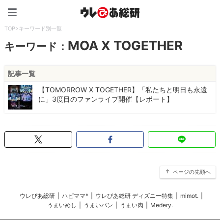
ウレぴあ総研（うれぴあ）
TOP
>
キーワード別一覧
MOA X TOGETHER
キーワード：
記事一覧
【TOMORROW X TOGETHER】「私たちと明日も永遠
に」3度目のファンライブ開催【レポート】
ページの先頭へ
ウレぴあ総研
|
ハピママ*
|
ウレぴあ総研 ディズニー特集
|
mimot.
|
うまいめし
|
うまいパン
|
うまい肉
|
Medery.