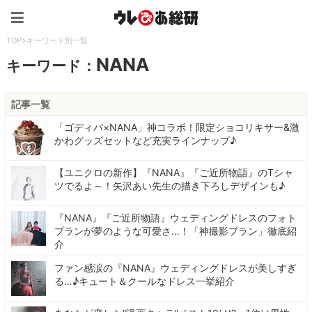
ウレぴあ総研（うれぴあ）
TOP
>
キーワード別一覧
NANA
キーワード：
記事一覧
「ゴディバ×NANA」神コラボ！限定ショコリキサー&激
かわグッズセットなど充実ラインナップ♪
【ユニクロの新作】『NANA』『ご近所物語』のTシャ
ツでるよ～！矢沢あい先生の描き下ろしデザインも♪
『NANA』『ご近所物語』ウェディングドレスのフォト
プランが夢のような可愛さ…！「神撮影プラン」徹底紹
介
ファン感涙の『NANA』ウェディングドレスが美しすぎ
る…♪キュート＆クールなドレス一挙紹介