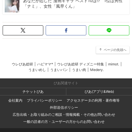
あなたが恋した“漫画キャラ”ベスト10は!? 1位は男性
「ナミ」、女性「風早くん」
ページの先頭へ
ウレぴあ総研
|
ハピママ*
|
ウレぴあ総研 ディズニー特集
|
mimot.
|
うまいめし
|
うまいパン
|
うまい肉
|
Medery.
ぴあ関連サイト
チケットぴあ
ぴあ(アプリ&Web)
会社案内
プライバシーポリシー
アクセスデータの利用・著作権等
外部送信ポリシー
広告出稿・お取り組みのご相談・情報掲載・その他お問い合わせ
一般の読者の方・ユーザーの方からのお問い合わせ