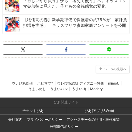
「欲しいから買う」から「考えて使う」へ。キッズフリ
マ参加後に見えた、子どもの金銭感覚の変化
【物価高の春】新学期準備で保護者の約75％が「家計負
担増を実感」 キッズフリマ参加家庭アンケートを公開
ページの先頭へ
ウレぴあ総研
|
ハピママ*
|
ウレぴあ総研 ディズニー特集
|
mimot.
|
うまいめし
|
うまいパン
|
うまい肉
|
Medery.
ぴあ関連サイト
チケットぴあ
ぴあ(アプリ&Web)
会社案内
プライバシーポリシー
アクセスデータの利用・著作権等
外部送信ポリシー