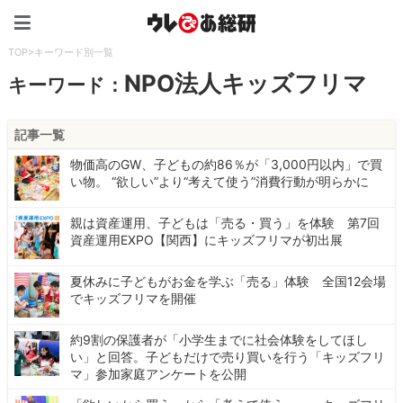
ウレぴあ総研（うれぴあ）
TOP
>
キーワード別一覧
NPO法人キッズフリマ
キーワード：
記事一覧
物価高のGW、子どもの約86％が「3,000円以内」で買
い物。 “欲しい”より“考えて使う”消費行動が明らかに
親は資産運用、子どもは「売る・買う」を体験 第7回
資産運用EXPO【関西】にキッズフリマが初出展
夏休みに子どもがお金を学ぶ「売る」体験 全国12会場
でキッズフリマを開催
約9割の保護者が「小学生までに社会体験をしてほし
い」と回答。子どもだけで売り買いを行う「キッズフリ
マ」参加家庭アンケートを公開