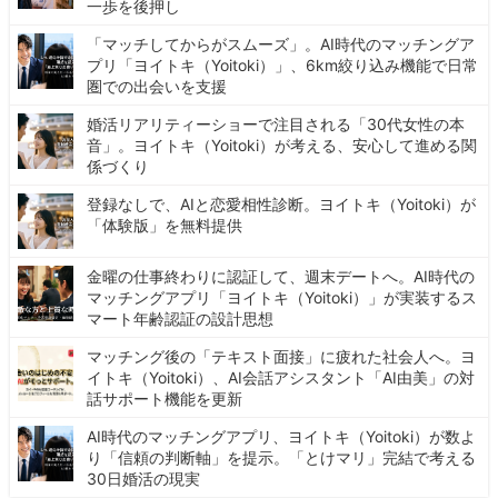
一歩を後押し
「マッチしてからがスムーズ」。AI時代のマッチングア
プリ「ヨイトキ（Yoitoki）」、6km絞り込み機能で日常
圏での出会いを支援
婚活リアリティーショーで注目される「30代女性の本
音」。ヨイトキ（Yoitoki）が考える、安心して進める関
係づくり
登録なしで、AIと恋愛相性診断。ヨイトキ（Yoitoki）が
「体験版」を無料提供
金曜の仕事終わりに認証して、週末デートへ。AI時代の
マッチングアプリ「ヨイトキ（Yoitoki）」が実装するス
マート年齢認証の設計思想
マッチング後の「テキスト面接」に疲れた社会人へ。ヨ
イトキ（Yoitoki）、AI会話アシスタント「AI由美」の対
話サポート機能を更新
AI時代のマッチングアプリ、ヨイトキ（Yoitoki）が数よ
り「信頼の判断軸」を提示。「とけマリ」完結で考える
30日婚活の現実