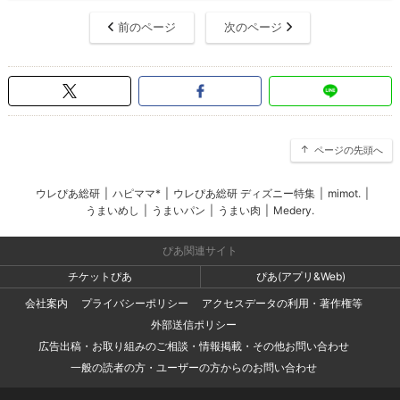
前のページ
次のページ
ページの先頭へ
ウレぴあ総研
|
ハピママ*
|
ウレぴあ総研 ディズニー特集
|
mimot.
|
うまいめし
|
うまいパン
|
うまい肉
|
Medery.
ぴあ関連サイト
チケットぴあ
ぴあ(アプリ&Web)
会社案内
プライバシーポリシー
アクセスデータの利用・著作権等
外部送信ポリシー
広告出稿・お取り組みのご相談・情報掲載・その他お問い合わせ
一般の読者の方・ユーザーの方からのお問い合わせ