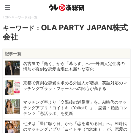
ウレぴあ総研（うれぴあ）
TOP
>
キーワード別一覧
OLA PARTY JAPAN株式
キーワード：
会社
記事一覧
名古屋で「働く」から「暮らす」へ──外国人定住者の
増加が真剣な恋愛市場にも新たな変化
京都で真剣な恋愛を求める外国人が増加、英語対応のマ
ッチングプラットフォームへの関心が高まる
マッチング率より「交際後の満足度」を。AI時代のマッ
チングアプリ「ヨイトキ（Yoitoki）」、恋愛・婚活コン
テンツ「恋活ラボ」を更新
七夕は「星に願う日」から「恋を進める日」へ。AI時代
のマッチングアプリ「ヨイトキ（Yoitoki）」が、恋愛の