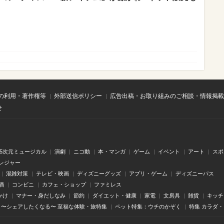
の利用・著作権等
外部送信ポリシー
広告出稿・お取り組みのご相談・情報掲載
せ
.5次元ミュージカル
演劇
ニコ動
本・マンガ
ゲーム
イベント
アート
スポ
レジャー
混雑対策
テレビ・映画
ディズニーグッズ
アプリ・ゲーム
ディズニーパス
酒
コンビニ
カフェ・ショップ
ファミレス
かけ
マナー・身だしなみ
節約
ダイエット・健康
家電
文房具
雑貨
キッチ
〜シェアしたくなる〜 至福な体験・旅特集
ペット特集：ウチのかぞく
特集 カラダ