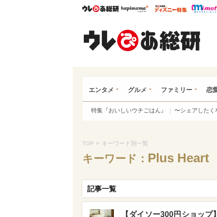
ウレぴあ総研
ハピママ*
ウレぴあ
ウレ
エンタメ
グルメ
ファミリー
恋
特集『おいしいウチごはん』
〜シェアしたく
>
キーワード別一覧
TOP
Plus Heart
キーワード：
記事一覧
【ダイソー300円ショップ