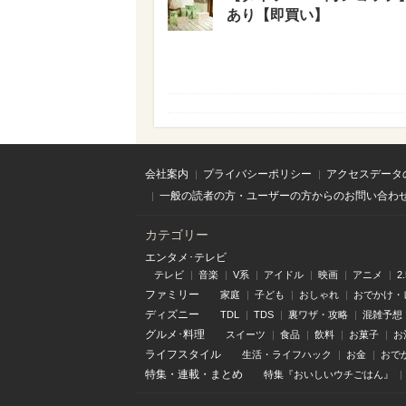
あり【即買い】
会社案内
プライバシーポリシー
アクセスデータ
一般の読者の方・ユーザーの方からのお問い合わ
カテゴリー
エンタメ･テレビ
テレビ
音楽
V系
アイドル
映画
アニメ
2
ファミリー
家庭
子ども
おしゃれ
おでかけ・
ディズニー
TDL
TDS
裏ワザ・攻略
混雑予想
グルメ･料理
スイーツ
食品
飲料
お菓子
お
ライフスタイル
生活・ライフハック
お金
おで
特集
・
連載
・
まとめ
特集『おいしいウチごはん』