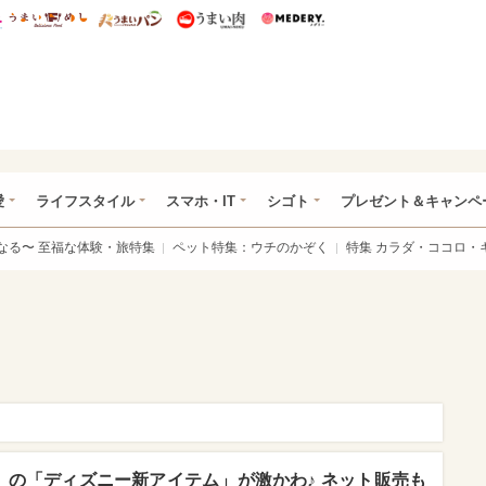
総研 ディズニー特集
mimot.
うまいめし
うまいパン
うまい肉
Medery.
ぴあ総研（うれぴあ）
愛
ライフスタイル
スマホ・IT
シゴト
プレゼント＆キャンペ
なる〜 至福な体験・旅特集
ペット特集：ウチのかぞく
特集 カラダ・ココロ・
】の「ディズニー新アイテム」が激かわ♪ ネット販売も