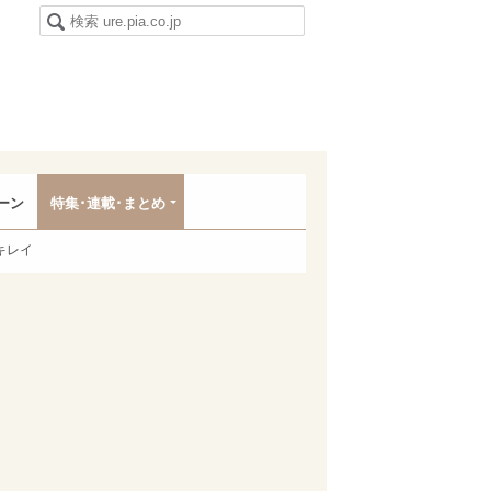
ーン
特集･連載･まとめ
キレイ