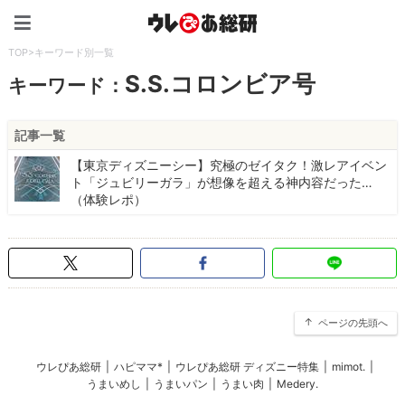
ウレぴあ総研（うれぴあ）
TOP
>
キーワード別一覧
S.S.コロンビア号
キーワード：
記事一覧
【東京ディズニーシー】究極のゼイタク！激レアイベン
ト「ジュビリーガラ」が想像を超える神内容だった…
（体験レポ）
ページの先頭へ
ウレぴあ総研
|
ハピママ*
|
ウレぴあ総研 ディズニー特集
|
mimot.
|
うまいめし
|
うまいパン
|
うまい肉
|
Medery.