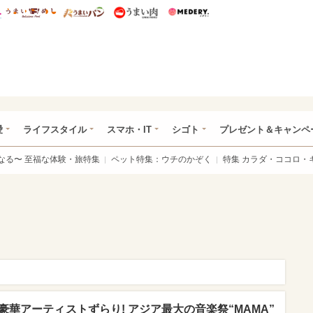
総研 ディズニー特集
mimot.
うまいめし
うまいパン
うまい肉
Medery.
ぴあ総研（うれぴあ）
愛
ライフスタイル
スマホ・IT
シゴト
プレゼント＆キャンペ
なる〜 至福な体験・旅特集
ペット特集：ウチのかぞく
特集 カラダ・ココロ・
豪華アーティストずらり! アジア最大の音楽祭“MAMA”