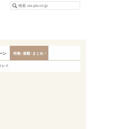
ーン
特集･連載･まとめ
キレイ