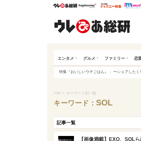
ウレぴあ総研
ハピママ*
ウレぴあ
ウレ
エンタメ
グルメ
ファミリー
恋
特集『おいしいウチごはん』
〜シェアしたく
>
キーワード別一覧
TOP
SOL
キーワード：
記事一覧
【画像満載】EXO、SOLら