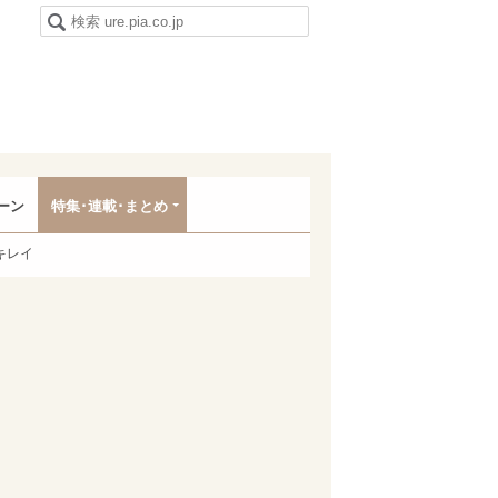
ーン
特集･連載･まとめ
キレイ