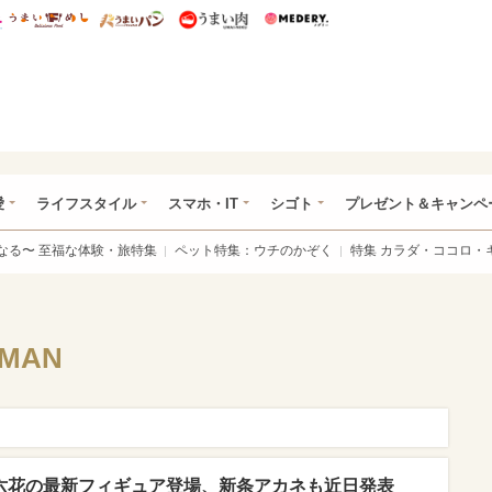
総研 ディズニー特集
mimot.
うまいめし
うまいパン
うまい肉
Medery.
ぴあ総研（うれぴあ）
愛
ライフスタイル
スマホ・IT
シゴト
プレゼント＆キャンペ
なる〜 至福な体験・旅特集
ペット特集：ウチのかぞく
特集 カラダ・ココロ・
DMAN
」宝多六花の最新フィギュア登場、新条アカネも近日発表