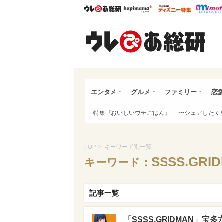
ウレぴあ総研
ハピママ*
ウレぴあ
ウレ
エンタメ
グルメ
ファミリー
恋
特集『おいしいウチごはん』
〜シェアしたく
>
キーワード別一覧
TOP
SSSS.GRI
キーワード：
記事一覧
「SSSS.GRIDMAN