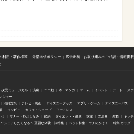
の利用・著作権等
外部送信ポリシー
広告出稿・お取り組みのご相談・情報掲載
せ
.5次元ミュージカル
演劇
ニコ動
本・マンガ
ゲーム
イベント
アート
スポ
レジャー
混雑対策
テレビ・映画
ディズニーグッズ
アプリ・ゲーム
ディズニーパス
酒
コンビニ
カフェ・ショップ
ファミレス
かけ
マナー・身だしなみ
節約
ダイエット・健康
家電
文房具
雑貨
キッチ
〜シェアしたくなる〜 至福な体験・旅特集
ペット特集：ウチのかぞく
特集 カラダ