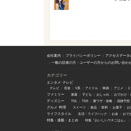
会社案内
プライバシーポリシー
アクセスデータ
一般の読者の方・ユーザーの方からのお問い合わ
カテゴリー
エンタメ･テレビ
テレビ
音楽
V系
アイドル
映画
アニメ
2
ファミリー
家庭
子ども
おしゃれ
おでかけ・
ディズニー
TDL
TDS
裏ワザ・攻略
混雑予想
グルメ･料理
スイーツ
食品
飲料
お菓子
お
ライフスタイル
生活・ライフハック
お金
おで
特集
・
連載
・
まとめ
特集『おいしいウチごはん』