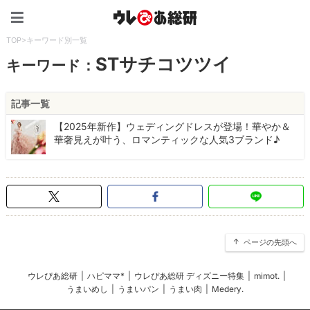
ウレぴあ総研（うれぴあ）
TOP
>
キーワード別一覧
STサチコツツイ
キーワード：
記事一覧
【2025年新作】ウェディングドレスが登場！華やか＆
華奢見えが叶う、ロマンティックな人気3ブランド♪
ページの先頭へ
ウレぴあ総研
|
ハピママ*
|
ウレぴあ総研 ディズニー特集
|
mimot.
|
うまいめし
|
うまいパン
|
うまい肉
|
Medery.