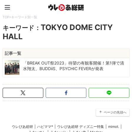
ウレぴあ総研（うれぴあ）
TOP
>
キーワード別一覧
TOKYO DOME CITY
キーワード：
HALL
記事一覧
「BREAK OUT祭2023」待望の有観客開催！第1弾で清
水翔太、BUDDiiS、PSYCHIC FEVERが発表
ページの先頭へ
ウレぴあ総研
|
ハピママ*
|
ウレぴあ総研 ディズニー特集
|
mimot.
|