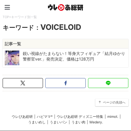
ウレぴあ総研（うれぴあ）
TOP
>
キーワード別一覧
VOICELOID
キーワード：
記事一覧
鋭い視線がたまらない！等身大フィギュア「結月ゆかり
警察官ver.」発売決定、価格は128万円
ページの先頭へ
ウレぴあ総研
|
ハピママ*
|
ウレぴあ総研 ディズニー特集
|
mimot.
|
うまいめし
|
うまいパン
|
うまい肉
|
Medery.