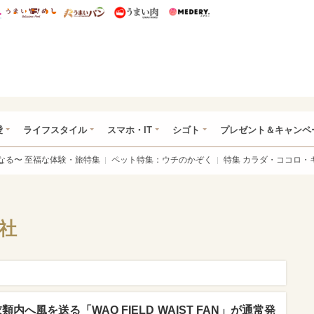
総研 ディズニー特集
mimot.
うまいめし
うまいパン
うまい肉
Medery.
ぴあ総研（うれぴあ）
愛
ライフスタイル
スマホ・IT
シゴト
プレゼント＆キャンペ
なる〜 至福な体験・旅特集
ペット特集：ウチのかぞく
特集 カラダ・ココロ・
会社
類内へ風を送る「WAQ FIELD WAIST FAN」が通常発