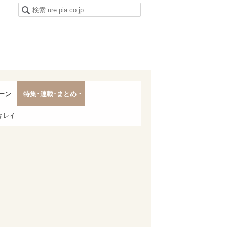
ーン
特集･連載･まとめ
キレイ