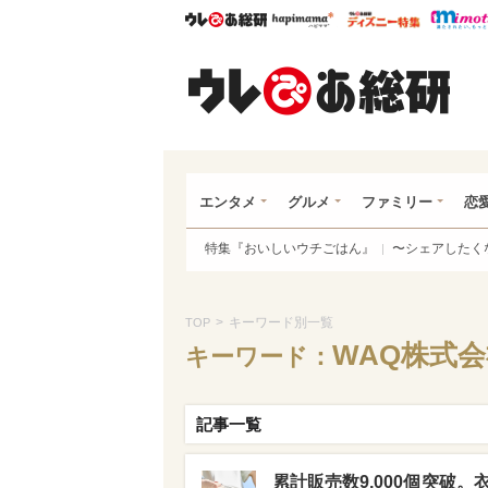
ウレぴあ総研
ハピママ*
ウレぴあ
ウレ
エンタメ
グルメ
ファミリー
恋
特集『おいしいウチごはん』
〜シェアしたく
>
キーワード別一覧
TOP
WAQ株式
キーワード：
記事一覧
累計販売数9,000個突破。衣