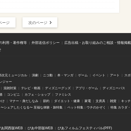
ページ
次のページ
の利用・著作権等
外部送信ポリシー
広告出稿・お取り組みのご相談・情報掲載
せ
.5次元ミュージカル
演劇
ニコ動
本・マンガ
ゲーム
イベント
アート
スポ
レジャー
混雑対策
テレビ・映画
ディズニーグッズ
アプリ・ゲーム
ディズニーパス
酒
コンビニ
カフェ・ショップ
ファミレス
かけ
マナー・身だしなみ
節約
ダイエット・健康
家電
文房具
雑貨
キッチ
〜シェアしたくなる〜 至福な体験・旅特集
ペット特集：ウチのかぞく
特集 カラダ
ぴあ関⻄版WEB
ぴあ中部版WEB
ぴあフィルムフェスティバル(PFF)