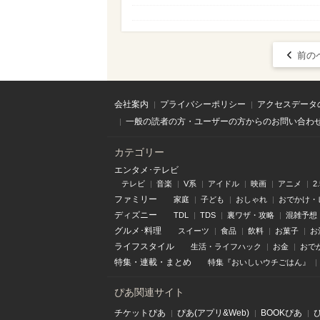
前の
会社案内
プライバシーポリシー
アクセスデータ
一般の読者の方・ユーザーの方からのお問い合わ
カテゴリー
エンタメ･テレビ
テレビ
音楽
V系
アイドル
映画
アニメ
2
ファミリー
家庭
子ども
おしゃれ
おでかけ・
ディズニー
TDL
TDS
裏ワザ・攻略
混雑予想
グルメ･料理
スイーツ
食品
飲料
お菓子
お
ライフスタイル
生活・ライフハック
お金
おで
特集
・
連載
・
まとめ
特集『おいしいウチごはん』
ぴあ関連サイト
チケットぴあ
ぴあ(アプリ&Web)
BOOKぴあ