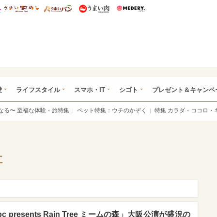
総研 ディズニー特集
mimot.
うまいめし
うまいパン
うまい肉
Medery.
ぴあ総研（うれぴあ）
愛
ライフスタイル
スマホ・IT
シゴト
プレゼント＆キャンペ
なる〜 至福な体験・旅特集
ペット特集：ウチのかぞく
特集 カラダ・ココロ・
社
 presents Rain Tree ミームの森」大阪公演が盛況の