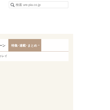
ーン
特集･連載･まとめ
キレイ