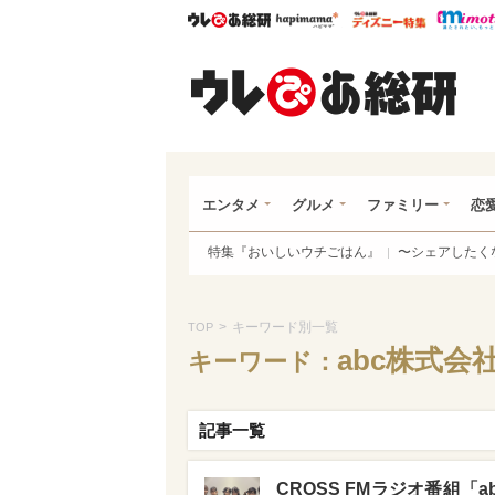
ウレぴあ総研
ハピママ*
ウレぴあ
ウレ
エンタメ
グルメ
ファミリー
恋
特集『おいしいウチごはん』
〜シェアしたく
>
キーワード別一覧
TOP
abc株式会
キーワード：
記事一覧
CROSS FMラジオ番組「abc