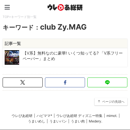
ウレぴあ総研（うれぴあ）
TOP
>
キーワード別一覧
club Zy.MAG
キーワード：
記事一覧
【V系】無料なのに豪華! いくつ知ってる? 「V系フリー
ペーパー」まとめ
ページの先頭へ
ウレぴあ総研
|
ハピママ*
|
ウレぴあ総研 ディズニー特集
|
mimot.
|
うまいめし
|
うまいパン
|
うまい肉
|
Medery.