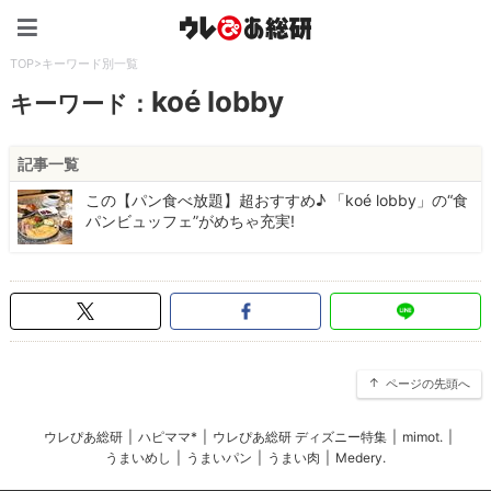
ウレぴあ総研（うれぴあ）
TOP
>
キーワード別一覧
koé lobby
キーワード：
記事一覧
この【パン食べ放題】超おすすめ♪ 「koé lobby」の“食
パンビュッフェ”がめちゃ充実!
ページの先頭へ
ウレぴあ総研
|
ハピママ*
|
ウレぴあ総研 ディズニー特集
|
mimot.
|
うまいめし
|
うまいパン
|
うまい肉
|
Medery.