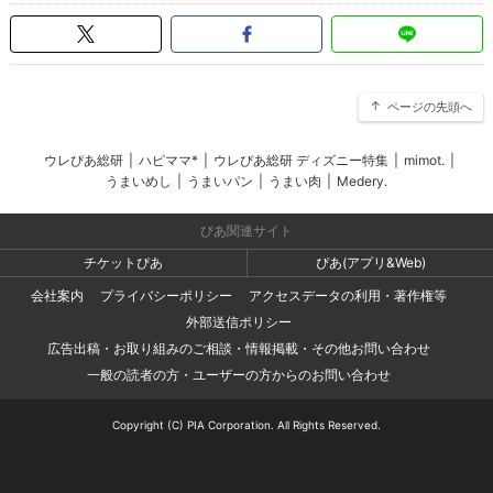
ページの先頭へ
ウレぴあ総研
|
ハピママ*
|
ウレぴあ総研 ディズニー特集
|
mimot.
|
うまいめし
|
うまいパン
|
うまい肉
|
Medery.
ぴあ関連サイト
チケットぴあ
ぴあ(アプリ&Web)
会社案内
プライバシーポリシー
アクセスデータの利用・著作権等
外部送信ポリシー
広告出稿・お取り組みのご相談・情報掲載・その他お問い合わせ
一般の読者の方・ユーザーの方からのお問い合わせ
Copyright (C) PIA Corporation. All Rights Reserved.