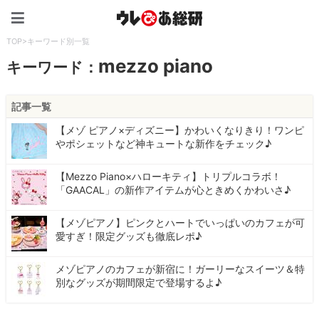
ウレぴあ総研（うれぴあ）
TOP
>
キーワード別一覧
mezzo piano
キーワード：
記事一覧
【メゾ ピアノ×ディズニー】かわいくなりきり！ワンピ
やポシェットなど神キュートな新作をチェック♪
【Mezzo Piano×ハローキティ】トリプルコラボ！
「GAACAL」の新作アイテムが心ときめくかわいさ♪
【メゾピアノ】ピンクとハートでいっぱいのカフェが可
愛すぎ！限定グッズも徹底レポ♪
メゾピアノのカフェが新宿に！ガーリーなスイーツ＆特
別なグッズが期間限定で登場するよ♪