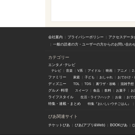
会社案内
プライバシーポリシー
アクセスデータ
一般の読者の方・ユーザーの方からのお問い合わ
カテゴリー
エンタメ･テレビ
テレビ
音楽
V系
アイドル
映画
アニメ
2
ファミリー
家庭
子ども
おしゃれ
おでかけ・
ディズニー
TDL
TDS
裏ワザ・攻略
混雑予想
グルメ･料理
スイーツ
食品
飲料
お菓子
お
ライフスタイル
生活・ライフハック
お金
おで
特集
・
連載
・
まとめ
特集『おいしいウチごはん』
ぴあ関連サイト
チケットぴあ
ぴあ(アプリ&Web)
BOOKぴあ