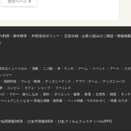
次のページ
の利用・著作権等
外部送信ポリシー
広告出稿・お取り組みのご相談・情報掲載
せ
.5次元ミュージカル
演劇
ニコ動
本・マンガ
ゲーム
イベント
アート
スポ
レジャー
混雑対策
テレビ・映画
ディズニーグッズ
アプリ・ゲーム
ディズニーパス
酒
コンビニ
カフェ・ショップ
ファミレス
かけ
マナー・身だしなみ
節約
ダイエット・健康
家電
文房具
雑貨
キッチ
〜シェアしたくなる〜 至福な体験・旅特集
ペット特集：ウチのかぞく
特集 カラダ
ぴあ関⻄版WEB
ぴあ中部版WEB
ぴあフィルムフェスティバル(PFF)