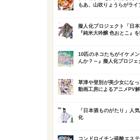
もあ、山吹りょうらがライ
擬人化プロジェクト「日本
『純米大吟醸 色おとこ』
10匹のネコたちがイケメ
んか？～』擬人化プロジェ
草津や登別が美少女になっ
動画工房によるアニメPV
「日本酒ものがたり」人気
化
コンドロイチン硫酸エステ