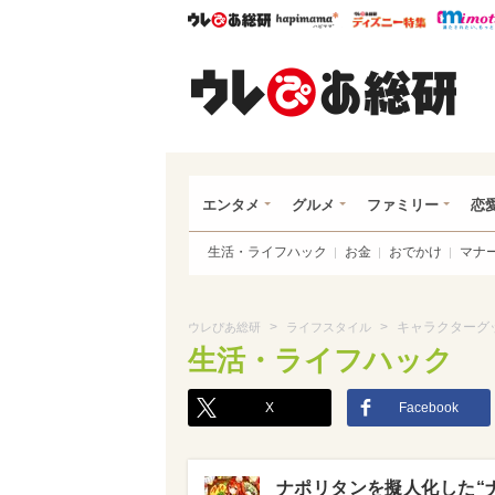
ウレぴあ総研
ハピママ*
ウレぴあ
ウレ
エンタメ
グルメ
ファミリー
恋
生活・ライフハック
お金
おでかけ
マナ
>
>
キャラクターグ
ウレぴあ総研
ライフスタイル
生活・ライフハック
X
Facebook
ナポリタンを擬人化した“