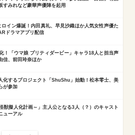
坂すみれなど豪華声優陣を起用
ヒロイン爆誕！内田真礼、早見沙織ほか人気女性声優た
ARドラマアプリ配信
化！「ウマ娘 プリティダービー」キャラ18人と担当声
由佳、前田玲奈ほか
化するプロジェクト「ShuShu」始動！松本零士、美
らが参加
怪獣擬人化計画～」主人公となる3人（？）のキャスト
ニューアル