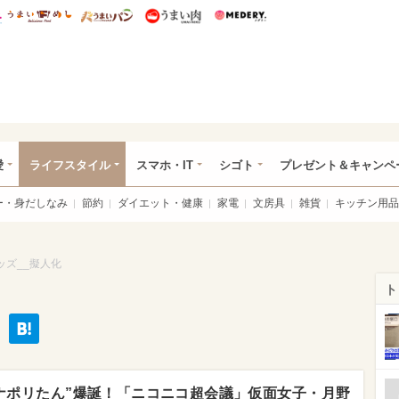
総研 ディズニー特集
mimot.
うまいめし
うまいパン
うまい肉
Medery.
ぴあ総研（うれぴあ）
愛
ライフスタイル
スマホ・IT
シゴト
プレゼント＆キャンペ
ー・身だしなみ
節約
ダイエット・健康
家電
文房具
雑貨
キッチン用品
ッズ__擬人化
ト
ナポリたん”爆誕！「ニコニコ超会議」仮面女子・月野