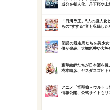
成分を擬人化、丹下桜や上
「日清ラ王」5人の擬人化
ちの“すする”音も収録した
伝説の競走馬たちを美少女
優が発表、大橋彩香や大坪
豪華絵師たちが日本酒を擬人
樹本晴彦、ヤスダスズヒト
アニメ「怪獣娘～ウルトラ
情報公開、公式サイトもリ