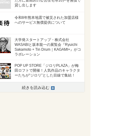
た方に豊島区の公営住宅等10戸を無償で
貸し出します
令和8年熊本地震で被災された加盟店様
へのサービス無償提供について
大学発スタートアップ・株式会社
WASABIと坂本龍一の展覧会『Ryuichi
Sakamoto + Tin Drum｜KAGAMI+』がコ
ラボレーション
POP UP STORE「ジロリPLAZA」が梅
田ロフトで開催！人気作品のキャラクタ
ーたちが“ジロリ”とした目線で集結！
続きを読み込む