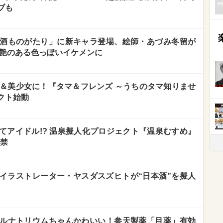
ブも
酒ものがたり」に新キャラ登場、絵師・あづみ冬留が
を艶のある色っぽいイケメンに
ン＆美少女に！『タマ＆フレンズ ～うちのタマ知りませ
クト始動
てアイドル!? 温泉擬人化プロジェクト『温泉むすめ』
解禁
イラストレーター・ヤスダスズヒトが“日本酒”を擬人
ルナトリウムちゃんかわいい！参天製薬「目薬」有効