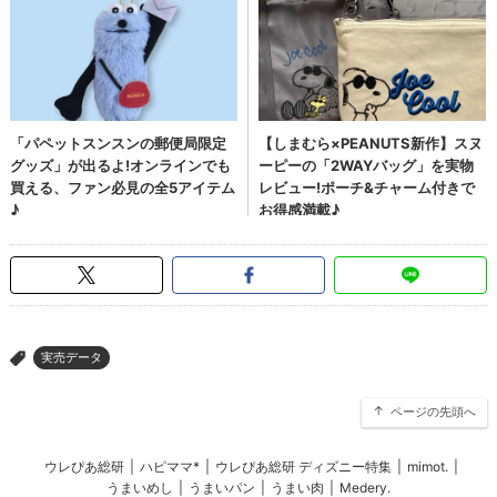
実売データ
>
ページの先頭へ
ウレぴあ総研
|
ハピママ*
|
ウレぴあ総研 ディズニー特集
|
mimot.
|
うまいめし
|
うまいパン
|
うまい肉
|
Medery.