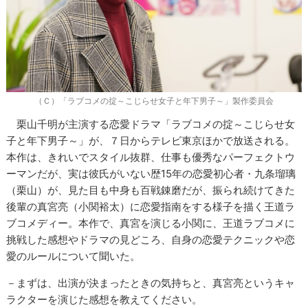
（Ｃ）「ラブコメの掟～こじらせ女子と年下男子～」製作委員会
栗山千明が主演する恋愛ドラマ「ラブコメの掟～こじらせ女
子と年下男子～」が、７日からテレビ東京ほかで放送される。
本作は、きれいでスタイル抜群、仕事も優秀なパーフェクトウ
ーマンだが、実は彼氏がいない歴15年の恋愛初心者・九条瑠璃
（栗山）が、見た目も中身も百戦錬磨だが、振られ続けてきた
後輩の真宮亮（小関裕太）に恋愛指南をする様子を描く王道ラ
ブコメディー。本作で、真宮を演じる小関に、王道ラブコメに
挑戦した感想やドラマの見どころ、自身の恋愛テクニックや恋
愛のルールについて聞いた。
－まずは、出演が決まったときの気持ちと、真宮亮というキャ
ラクターを演じた感想を教えてください。