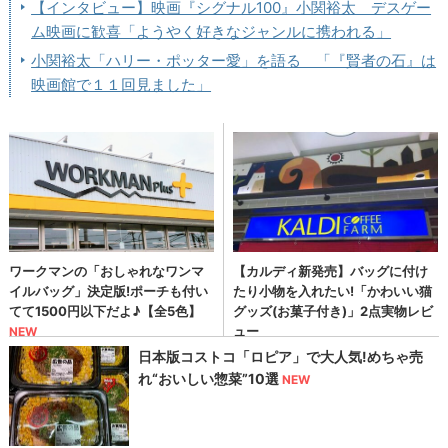
【インタビュー】映画『シグナル100』小関裕太 デスゲー
ム映画に歓喜「ようやく好きなジャンルに携われる」
小関裕太「ハリー・ポッター愛」を語る 「『賢者の石』は
映画館で１１回見ました」