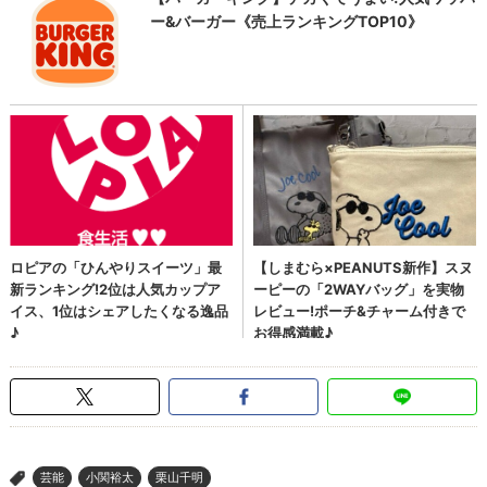
芸能
小関裕太
栗山千明
>