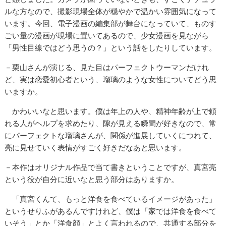
ルな方なので、撮影現場全体が穏やかで温かい雰囲気になって
います。今回、電子漫画の編集部が舞台になっていて、ものす
ごい量の漫画が現場に置いてあるので、少女漫画を見ながら
「男性目線ではどう思うの？」という話をしたりしています。
－栗山さんが演じる、見た目はパーフェクトウーマンだけれ
ど、実は恋愛初心者という、瑠璃のような女性についてどう思
いますか。
かわいいなと思います。僕は年上の人や、精神年齢が上で頼
れる人がヘルプを求めたり、隙が見える瞬間が好きなので、常
にパーフェクトな瑠璃さんが、関係が進展していくにつれて、
亮に見せていく表情がすごく好きだなあと思います。
－本作はオリジナル作品で当て書きということですが、真宮亮
という役が自分に近いなと思う部分はありますか。
「真宮くんて、もっと洋食を食べているイメージがあった」
というせりふがあるんですけれど、僕は「家では洋食を食べて
いそう」とか「洋食顔」とよく言われるので、共通する部分を