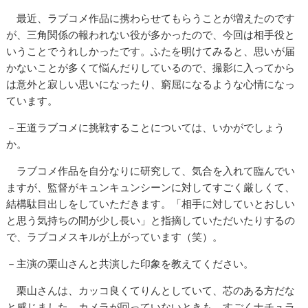
最近、ラブコメ作品に携わらせてもらうことが増えたのです
が、三角関係の報われない役が多かったので、今回は相手役と
いうことでうれしかったです。ふたを明けてみると、思いが届
かないことが多くて悩んだりしているので、撮影に入ってから
は意外と寂しい思いになったり、窮屈になるような心情になっ
ています。
－王道ラブコメに挑戦することについては、いかがでしょう
か。
ラブコメ作品を自分なりに研究して、気合を入れて臨んでい
ますが、監督がキュンキュンシーンに対してすごく厳しくて、
結構駄目出しをしていただきます。「相手に対していとおしい
と思う気持ちの間が少し長い」と指摘していただいたりするの
で、ラブコメスキルが上がっています（笑）。
－主演の栗山さんと共演した印象を教えてください。
栗山さんは、カッコ良くてりんとしていて、芯のある方だな
と感じました。カメラが回っていないときも、すごくナチュラ