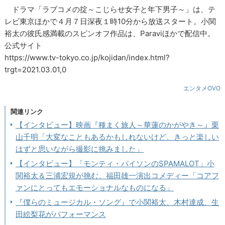
ドラマ「ラブコメの掟～こじらせ女子と年下男子～」は、テ
レビ東京ほかで４月７日深夜１時10分から放送スタート。小関
裕太の彼氏感満載のスピンオフ作品は、Paraviほかで配信中。
公式サイト
https://www.tv-tokyo.co.jp/kojidan/index.html?
trgt=2021.03.01,0
エンタメOVO
関連リンク
【インタビュー】映画『種まく旅人～華蓮のかがやき～』栗
山千明「大変なこともあるかもしれないけど、きっと楽しい
はずと思いながら撮影に挑みました」
【インタビュー】「モンティ・パイソンのSPAMALOT」小
関裕太＆三浦宏規が挑む、福田雄一演出コメディー「コアフ
ァンにとってもエモーショナルなものになる」
『僕らのミュージカル・ソング』で小関裕太、木村達成、生
田絵梨花がパフォーマンス