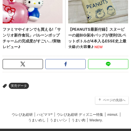
実売データ
>
ページの先頭へ
ウレぴあ総研
|
ハピママ*
|
ウレぴあ総研 ディズニー特集
|
mimot.
|
うまいめし
|
うまいパン
|
うまい肉
|
Medery.