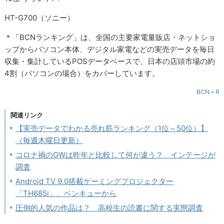
HT-G700（ソニー）
＊「BCNランキング」は、全国の主要家電量販店・ネットショ
ップからパソコン本体、デジタル家電などの実売データを毎日
収集・集計しているPOSデータベースで、日本の店頭市場の約
4割（パソコンの場合）をカバーしています。
BCN＋R
関連リンク
【実売データでわかる売れ筋ランキング（1位～50位）】
（毎週木曜日更新）
コロナ禍のGWは昨年と比較して何が違う？ インテージが
調査
Android TV 9.0搭載ゲーミングプロジェクター
「TH685i」、ベンキューから
圧倒的人気の作品は？ 高校生の読書に関する実態調査