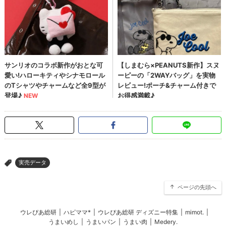
実売データ
>
ページの先頭へ
ウレぴあ総研
|
ハピママ*
|
ウレぴあ総研 ディズニー特集
|
mimot.
|
うまいめし
|
うまいパン
|
うまい肉
|
Medery.