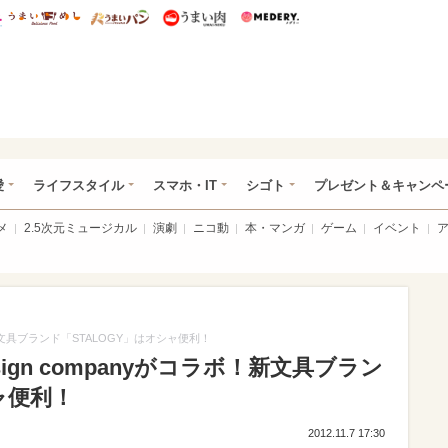
総研 ディズニー特集
mimot.
うまいめし
うまいパン
うまい肉
Medery.
ぴあ総研（うれぴあ）
愛
ライフスタイル
スマホ・IT
シゴト
プレゼント＆キャンペ
メ
2.5次元ミュージカル
演劇
ニコ動
本・マンガ
ゲーム
イベント
ボ！新文具ブランド「STALOGY」はオシャ便利！
sign companyがコラボ！新文具ブラン
ャ便利！
2012.11.7 17:30