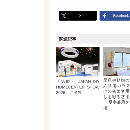
X
Facebook
関連記事
星座や動物の
「第62回 JAPAN DIY
入り 窓ガラ
HOMECENTER SHOW
けの省エネ用
2026」に出展
しを彩る窓用
ト 夏冬兼用タ
場