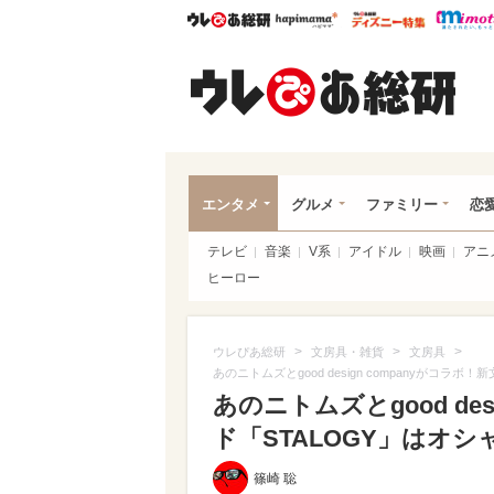
ウレぴあ総研
ハピママ*
ウレぴあ
ウレ
エンタメ
グルメ
ファミリー
恋
テレビ
音楽
V系
アイドル
映画
アニ
ヒーロー
>
>
>
ウレぴあ総研
文房具・雑貨
文房具
あのニトムズとgood design companyがコラ
あのニトムズとgood de
ド「STALOGY」はオシ
篠崎 聡