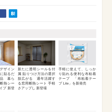
デザイン
手軽に使えて、しっか
新たに透明シールを付
スに貼るだ
り貼れる便利な布粘着
属 貼りつけ方法の選択
品 暮ら
テープ 「布粘着テー
肢広がる 通年活躍す
断熱シー
プ Lite」を新発売
る窓用断熱シート 手軽
イプ 新登
さアップし 新登場