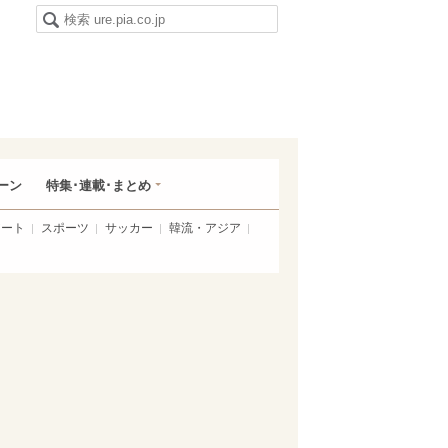
ーン
特集･連載･まとめ
アート
スポーツ
サッカー
韓流・アジア