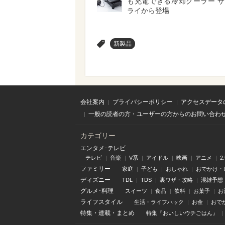
も充電できる冷却クーラー 
ライから登場
>
新製品
会社案内
プライバシーポリシー
アクセスデータ
一般の読者の方・ユーザーの方からのお問い合わ
カテゴリー
エンタメ･テレビ
テレビ
音楽
V系
アイドル
映画
アニメ
2
ファミリー
家庭
子ども
おしゃれ
おでかけ・
ディズニー
TDL
TDS
裏ワザ・攻略
混雑予想
グルメ･料理
スイーツ
食品
飲料
お菓子
お
ライフスタイル
生活・ライフハック
お金
おで
特集
・
連載
・
まとめ
特集『おいしいウチごはん』