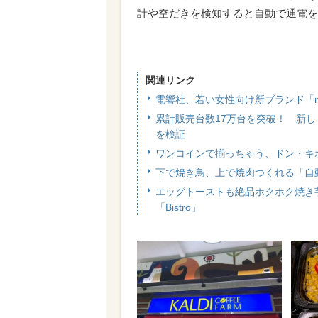
計や空だきを検知すると自動で通電を
関連リンク
電響社、若い女性向け新ブランド「m
累計販売台数17万台を突破！ 新
を検証
ワンコインで揃っちゃう、ドン・キ
下で焼き鳥、上で焼肉つくれる「自
エッグトーストも絶品ホクホク焼き
「Bistro」