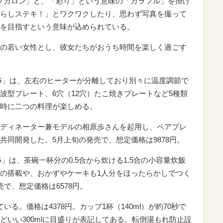
る「マカロン」と、「彩り」という意味の「カラフル」を掛け
らしステキ！」とワクワクしたり、思わず写真を撮って
を目指すという意味が込められている。
の若い女性とし、彼女たちがおうち時間を楽しく過ごす
50L-GRG」は、左右のヒーターが分離しており別々に温度調節で
波型プレート、6穴（12穴）たこ焼きプレートなど5種類
時に二つの料理が楽しめる。
ディネーター兼モデルの相原歩さんを起用し、ペアプレ
共同開発した。5月上旬の発売で、想定価格は9878円。
RG」は、茶碗一杯分の0.5合から炊ける1.5合の小容量炊飯
の搭載や、おかずやケーキも1人分をほったらかしでつく
で、想定価格は6578円。
る。価格は4378円。カップ1杯（140ml）が約70秒で
どいい300mlに目盛りが表記してある。転倒湯もれ防止設