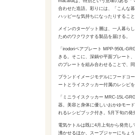
macafulは、特別という意味のあ
合わせた造語。彩りには、「こんな暮
ハッピーな気持ちになったりすること
メインのターゲット層は、一人暮らし
ためのワクワクする製品を届ける。
「irodoriペアプレート MPP-9
きる。そこに、深鍋や平面プレート、
のプレートを組み合わせることで、同
ブランドイメージモデルにフードコー
ートとライスクッカー付属のレシピを
「ミニライスクッカー MRC-15L-G
器。美容と身体に優しいおかゆモード
れるレシピブック付き。5月下旬の発売
電気ケトルは既に4月上旬から発売してい
沸かせるほか、スープジャーにちょう