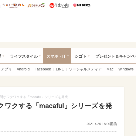
総研 ディズニー特集
mimot.
うまいめし
うまいパン
うまい肉
Medery.
ぴあ総研（うれぴあ）
愛
ライフスタイル
スマホ・IT
シゴト
プレゼント＆キャンペ
アプリ
Android
Facebook
LINE
ソーシャルメディア
Mac
Windows
がワクワクする「macaful」シリーズを発売
ワクする「macaful」シリーズを発
2021.4.30 18:00配信