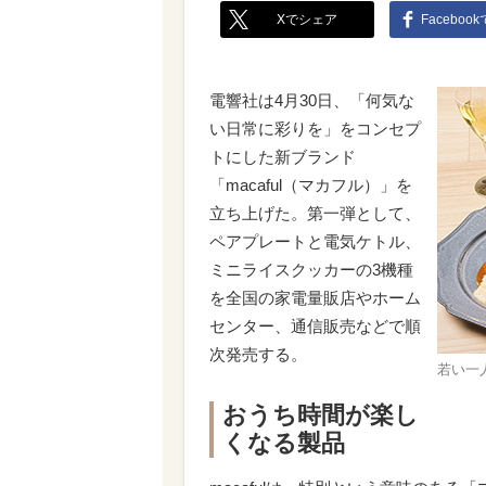
Xでシェア
Faceboo
電響社は4月30日、「何気な
い日常に彩りを」をコンセプ
トにした新ブランド
「macaful（マカフル）」を
立ち上げた。第一弾として、
ペアプレートと電気ケトル、
ミニライスクッカーの3機種
を全国の家電量販店やホーム
センター、通信販売などで順
次発売する。
若い一
おうち時間が楽し
くなる製品