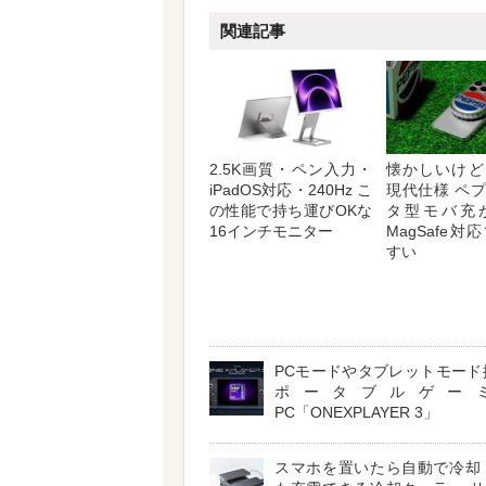
関連記事
2.5K画質・ペン入力・
懐かしいけど
iPadOS対応・240Hz こ
現代仕様 ペ
の性能で持ち運びOKな
タ型モバ充
16インチモニター
MagSafe
すい
PCモードやタブレットモード
ポータブルゲー
PC「ONEXPLAYER 3」
スマホを置いたら自動で冷却