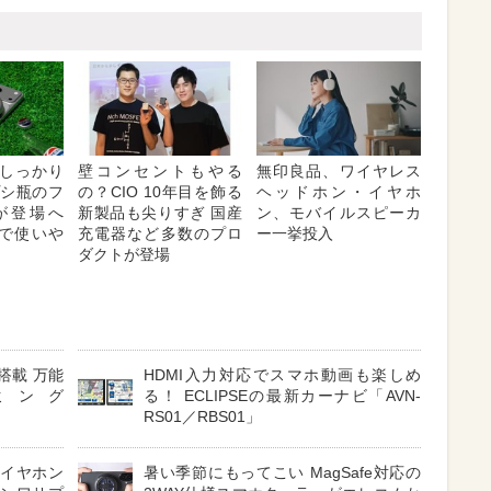
しっかり
壁コンセントもやる
無印良品、ワイヤレス
プシ瓶のフ
の？CIO 10年目を飾る
ヘッドホン・イヤホ
が登場へ
新製品も尖りすぎ 国産
ン、モバイルスピーカ
対応で使いや
充電器など多数のプロ
ー一挙投入
ダクトが登場
搭載 万能
HDMI入力対応でスマホ動画も楽しめ
ミング
る！ ECLIPSEの最新カーナビ「AVN-
RS01／RBS01」
 イヤホン
暑い季節にもってこい MagSafe対応の