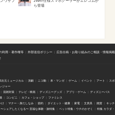
サンワサプ
2WAY仕様スマホクーラーがエレコムか
ら登場
の利用・著作権等
外部送信ポリシー
広告出稿・お取り組みのご相談・情報掲載
せ
.5次元ミュージカル
演劇
ニコ動
本・マンガ
ゲーム
イベント
アート
スポ
レジャー
混雑対策
テレビ・映画
ディズニーグッズ
アプリ・ゲーム
ディズニーパス
酒
コンビニ
カフェ・ショップ
ファミレス
かけ
マナー・身だしなみ
節約
ダイエット・健康
家電
文房具
雑貨
キッチ
〜シェアしたくなる〜 至福な体験・旅特集
ペット特集：ウチのかぞく
特集 カラダ