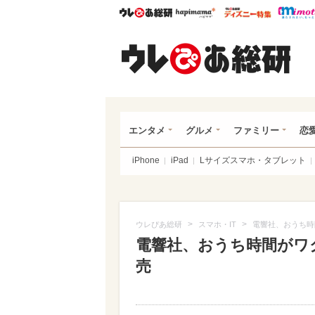
ウレぴあ総研
ハピママ*
ウレぴあ
ウレ
エンタメ
グルメ
ファミリー
恋
iPhone
iPad
Lサイズスマホ・タブレット
>
>
ウレぴあ総研
スマホ・IT
電響社、おうち時間
電響社、おうち時間がワク
売