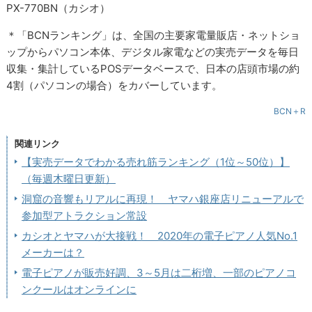
PX-770BN（カシオ）
＊「BCNランキング」は、全国の主要家電量販店・ネットショ
ップからパソコン本体、デジタル家電などの実売データを毎日
収集・集計しているPOSデータベースで、日本の店頭市場の約
4割（パソコンの場合）をカバーしています。
BCN＋R
関連リンク
【実売データでわかる売れ筋ランキング（1位～50位）】
（毎週木曜日更新）
洞窟の音響もリアルに再現！ ヤマハ銀座店リニューアルで
参加型アトラクション常設
カシオとヤマハが大接戦！ 2020年の電子ピアノ人気No.1
メーカーは？
電子ピアノが販売好調、3～5月は二桁増、一部のピアノコ
ンクールはオンラインに