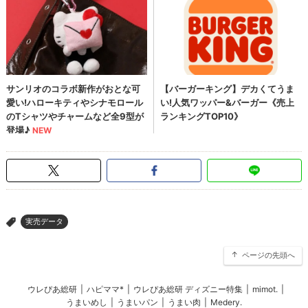
実売データ
>
ページの先頭へ
ウレぴあ総研
|
ハピママ*
|
ウレぴあ総研 ディズニー特集
|
mimot.
|
うまいめし
|
うまいパン
|
うまい肉
|
Medery.