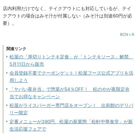
店内利用だけでなく、テイクアウトにも対応しているが、テイ
クアウトの場合はみそ汁が付属しない（みそ汁は別途60円が必
要）。
BCN＋R
関連リンク
松屋の「厚切りトンテキ定食」が「トンテキソース」解禁、
5月11日から販売
会員登録不要でクーポンゲット！松屋フーズ公式アプリを活
用しよう
「ヤバい夜弁当」で惣菜が54％OFF！ 松のやが夜限定弁
当でお得なキャンペーン
松屋がライスバーガー専門店をオープン！ 出前館のデリバ
リー限定
定番メニューが390円、松屋の新業態「松軒中華食堂」が新
生活応援フェアで