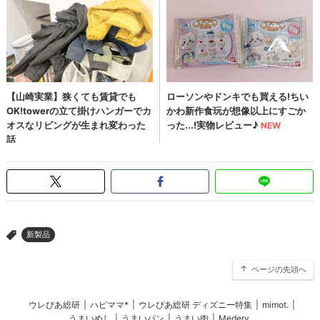
新製品
>
ページの先頭へ
ウレぴあ総研
|
ハピママ*
|
ウレぴあ総研 ディズニー特集
|
mimot.
|
うまいめし
|
うまいパン
|
うまい肉
|
Medery.