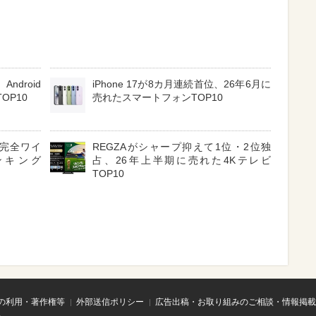
ndroid
iPhone 17が8カ月連続首位、26年6月に
OP10
売れたスマートフォンTOP10
3 完全ワイ
REGZAがシャープ抑えて1位・2位独
ンキング
占、26年上半期に売れた4Kテレビ
TOP10
の利用・著作権等
外部送信ポリシー
広告出稿・お取り組みのご相談・情報掲載