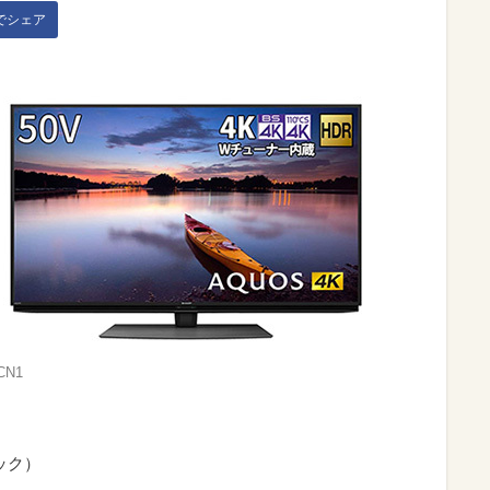
kでシェア
CN1
ニック）