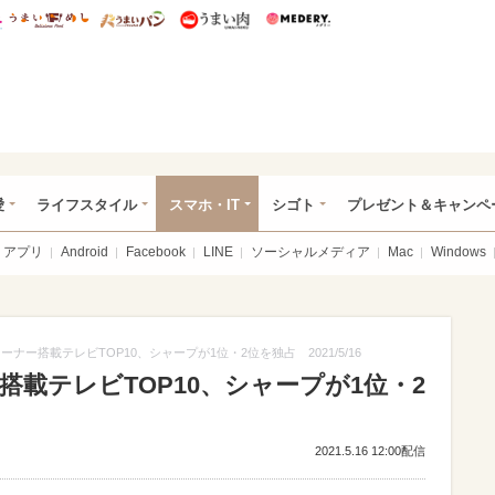
総研 ディズニー特集
mimot.
うまいめし
うまいパン
うまい肉
Medery.
ぴあ総研（うれぴあ）
愛
ライフスタイル
スマホ・IT
シゴト
プレゼント＆キャンペ
アプリ
Android
Facebook
LINE
ソーシャルメディア
Mac
Windows
ーナー搭載テレビTOP10、シャープが1位・2位を独占 2021/5/16
搭載テレビTOP10、シャープが1位・2
2021.5.16 12:00配信