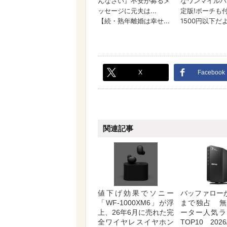
X
Facebook
関連記事
値下げ効果でソニー
バッファロー
「WF-1000XM6」が浮
まで独占 無
上、26年6月に売れた完
ーター人気ラ
全ワイヤレスイヤホン
TOP10 2026/