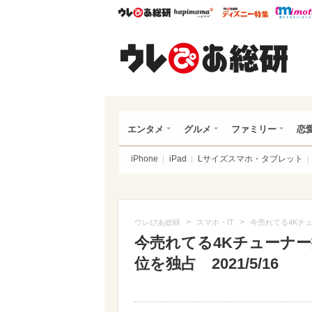
ウレぴあ総研
ハピママ*
ウレぴあ
ウレ
エンタメ
グルメ
ファミリー
恋
iPhone
iPad
Lサイズスマホ・タブレット
>
>
ウレぴあ総研
スマホ・IT
今売れてる4Kチュ
今売れてる4Kチューナー
位を独占 2021/5/16