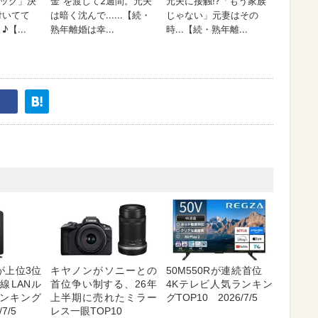
が上位3位
キヤノンがソニーとの
50M550Rが連続首位
線LANル
首位争い制する、26年
4Kテレビ人気ランキン
ンキング
上半期に売れたミラー
グTOP10 2026/7/5
7/5
レス一眼TOP10