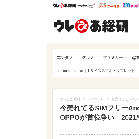
ウレぴあ総研
ハピママ*
ウレぴあ
ウレ
エンタメ
グルメ
ファミリー
恋
iPhone
iPad
Lサイズスマホ・タブレット
>
>
ウレぴあ総研
スマホ・IT
今売れてるSIMフリ
今売れてるSIMフリーAnd
OPPOが首位争い 2021/5