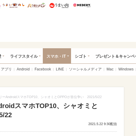
総研 ディズニー特集
mimot.
うまいめし
うまいパン
うまい肉
Medery.
ぴあ総研（うれぴあ）
愛
ライフスタイル
スマホ・IT
シゴト
プレゼント＆キャンペ
アプリ
Android
Facebook
LINE
ソーシャルメディア
Mac
Windows
ーAndroidスマホTOP10、シャオミとOPPOが首位争い 2021/5/22
roidスマホTOP10、シャオミと
/22
2021.5.22 9:30配信