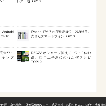
7/5
レス一眼TOP10
ndroid
iPhone 17が8カ月連続首位、26年6月に
OP10
売れたスマートフォンTOP10
3 完全ワイ
REGZAがシャープ抑えて1位・2位独
ンキング
占、26年上半期に売れた4Kテレビ
TOP10
の利用・著作権等
外部送信ポリシー
広告出稿・お取り組みのご相談・情報掲載