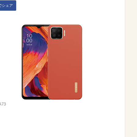
kでシェア
A73