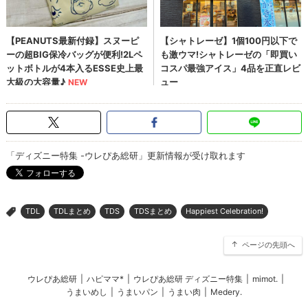
「ディズニー特集 -ウレぴあ総研」更新情報が受け取れます
TDL
TDLまとめ
TDS
TDSまとめ
Happiest Celebration!
>
ページの先頭へ
ウレぴあ総研
|
ハピママ*
|
ウレぴあ総研 ディズニー特集
|
mimot.
|
うまいめし
|
うまいパン
|
うまい肉
|
Medery.