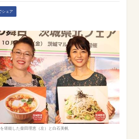
kでシェア
を堪能した柴田理恵（左）と白石美帆