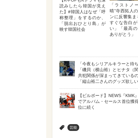
【K-POPもKドラマも深
「ラストノー
読みしたら韓国が見え
晴”寺西拓人
た】#韓国人はなぜ「呼
ンに反響集ま
称整理」をするのか、
すぐな告白が
「脱出おひとり島」が
い」「最高の
映す韓国社会
ありがとう」
「今夜もシリアルキラーと待
「磯貝（横山裕）とヒナタ（
共犯関係が深まってきている
「縦山裕二さんのグッズ欲し
【ビルボード】NEWS『KMK』
でアルバム・セールス首位獲得
位に続く
>
芸能