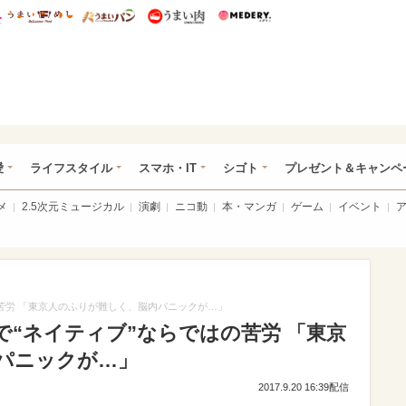
総研 ディズニー特集
mimot.
うまいめし
うまいパン
うまい肉
Medery.
ぴあ総研（うれぴあ）
愛
ライフスタイル
スマホ・IT
シゴト
プレゼント＆キャンペ
メ
2.5次元ミュージカル
演劇
ニコ動
本・マンガ
ゲーム
イベント
苦労 「東京人のふりが難しく、脳内パニックが…」
“ネイティブ”ならではの苦労 「東京
パニックが…」
2017.9.20 16:39配信