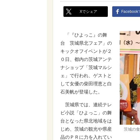
Xでシェア
Faceboo
「『ひよっこ』の舞
台 茨城県北フェア」の
キックオフイベントが２
０日、都内の茨城アンテ
ナショップ「茨城マルシ
ェ」で行われ、ゲストと
して女優の柴田理恵と白
石美帆が登場した。
茨城県では、連続テレ
ビ小説「ひよっこ」の舞
台となった県北地域をは
じめ、茨城の観光や県産
茨城の食
品のＰＲに力を入れてい