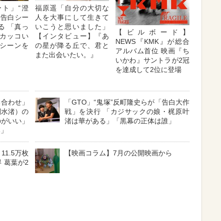
ト」“澄
福原遥「自分の大切な
の告白シー
人を大事にして生きて
る 「真っ
いこうと思いました」
【ビルボード】
カッコい
【インタビュー】『あ
NEWS『KMK』が総合
シーンを
の星が降る丘で、君と
アルバム首位 映画『ち
また出会いたい。』
いかわ』サントラが2冠
を達成して2位に登場
ち合わせ」
「GTO」“鬼塚”反町隆史らが「告白大作
関水渚）の
戦」を決行 「カジサックの娘・梶原叶
のがいい」
渚は華がある」「黒幕の正体は誰」
い」
11.5万枚
【映画コラム】7月の公開映画から
 葛葉が2