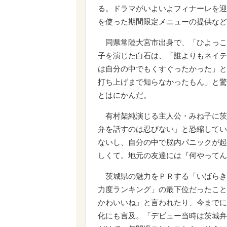
る。ドラマがいよいよフィナーレを迎
を使った期間限定メニューの提供など
同県常陸大宮市出身で、「ひよっこ
子を演じた白石は、「誰よりもネイテ
は自分の中でもくすぐったかった」と
打ち上げまで知らなかったもん」と驚
とはにかんだ。
有村架純演じる主人公・みね子に茨
弁を話すのは忍びない」と恐縮してい
ないし、自分の中で脳内パニックが起
しくて。地元の友達には『何やってん
茨城県の魅力をＰＲする「いばらき
力度ランキング」の最下位だったこと
かわいいね』と言われたり、今までに
化にも言及。「デビュー当時は茨城弁