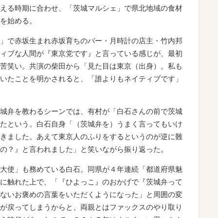
える時期に合わせ、「茨城マルシェ」で県北地域の食材
を始める。
」で赤坂生まれ赤坂育ちのバー・月時計の店主・竹内邦
ィブな人間が『東京党です』と言っている感じが、最初
苦笑い。共演の柴田から「見た目は東京（出身）。私も
いたことを明かされると、「誰よりもネイティブです」
城弁を教わるシーンでは、有村が「白石さんの前で茨城
たという。白石自身「（茨城弁を）うまく言ってもいけ
きました。あえて東京人のふりをするというのが逆に難
の？』と言われました」と笑いながら振り返った。
大使」も務めている白石。同県が４年連続「都道府県魅
に触れた上で、「『ひよっこ』のおかげで『茨城弁って
ないお褒めの言葉をいただくようになった」と周囲の変
が戻ってしまうからと、両親とはファックスのやり取り