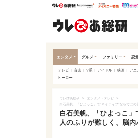
ウレぴあ総研
ハピママ*
ウレぴあ
ウレ
エンタメ
グルメ
ファミリー
恋
テレビ
音楽
V系
アイドル
映画
アニ
ヒーロー
>
>
ウレぴあ総研
エンタメ・テレビ
白石美帆、「ひよっこ」で“ネイティブ”ならではの
白石美帆、「ひよっこ」で
人のふりが難しく、脳内