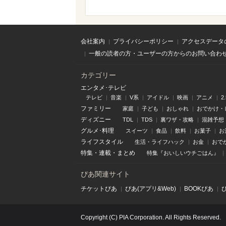
会社案内
プライバシーポリシー
アクセスデータ
一般の読者の方・ユーザーの方からのお問い合わ
カテゴリー
エンタメ･テレビ
テレビ
音楽
V系
アイドル
映画
アニメ
2
ファミリー
家庭
子ども
おしゃれ
おでかけ・
ディズニー
TDL
TDS
裏ワザ・攻略
混雑予想
グルメ･料理
スイーツ
食品
飲料
お菓子
お
ライフスタイル
生活・ライフハック
お金
おで
特集
・
連載
・
まとめ
特集『おいしいウチごはん』
ぴあ関連サイト
チケットぴあ
ぴあ(アプリ&Web)
BOOKぴあ
Copyright (C) PIA Corporation. All Rights Reserved.