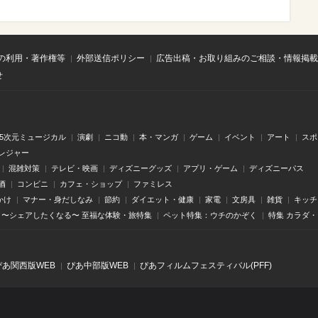
の利用・著作権等
外部送信ポリシー
広告出稿・お取り組みのご相談・情報掲載
せ
.5次元ミュージカル
演劇
ニコ動
本・マンガ
ゲーム
イベント
アート
スポ
レジャー
混雑対策
テレビ・映画
ディズニーグッズ
アプリ・ゲーム
ディズニーパス
酒
コンビニ
カフェ・ショップ
ファミレス
かけ
マナー・身だしなみ
節約
ダイエット・健康
家電
文房具
雑貨
キッチ
〜シェアしたくなる〜 至福な体験・旅特集
ペット特集：ウチのかぞく
特集 カラダ
ぴあ関⻄版WEB
ぴあ中部版WEB
ぴあフィルムフェスティバル(PFF)