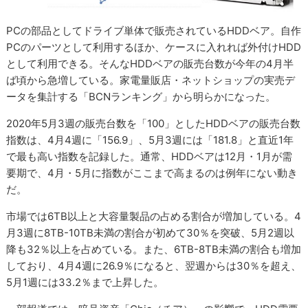
PCの部品としてドライブ単体で販売されているHDDベア。自作
PCのパーツとして利用するほか、ケースに入れれば外付けHDD
として利用できる。そんなHDDベアの販売台数が今年の4月半
ば頃から急増している。家電量販店・ネットショップの実売デ
ータを集計する「BCNランキング」から明らかになった。
2020年5月3週の販売台数を「100」としたHDDベアの販売台数
指数は、4月4週に「156.9」、5月3週には「181.8」と直近1年
で最も高い指数を記録した。通常、HDDベアは12月・1月が需
要期で、4月・5月に指数がここまで高まるのは例年にない動き
だ。
市場では6TB以上と大容量製品の占める割合が増加している。4
月3週に8TB-10TB未満の割合が初めて30％を突破、5月2週以
降も32％以上を占めている。また、6TB-8TB未満の割合も増加
しており、4月4週に26.9％になると、翌週からは30％を超え、
5月1週には33.2％まで上昇した。