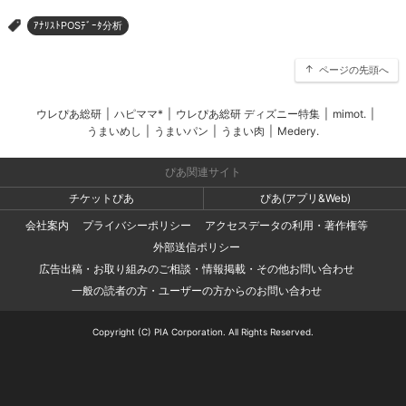
ｱﾅﾘｽﾄPOSﾃﾞｰﾀ分析
>
ページの先頭へ
ウレぴあ総研
|
ハピママ*
|
ウレぴあ総研 ディズニー特集
|
mimot.
|
うまいめし
|
うまいパン
|
うまい肉
|
Medery.
ぴあ関連サイト
チケットぴあ
ぴあ(アプリ&Web)
会社案内
プライバシーポリシー
アクセスデータの利用・著作権等
外部送信ポリシー
広告出稿・お取り組みのご相談・情報掲載・その他お問い合わせ
一般の読者の方・ユーザーの方からのお問い合わせ
Copyright (C) PIA Corporation. All Rights Reserved.