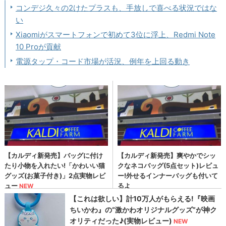
コンデジ久々の2けたプラスも、手放しで喜べる状況ではな
い
Xiaomiがスマートフォンで初めて3位に浮上、Redmi Note
10 Proが貢献
電源タップ・コード市場が活況、例年を上回る動き