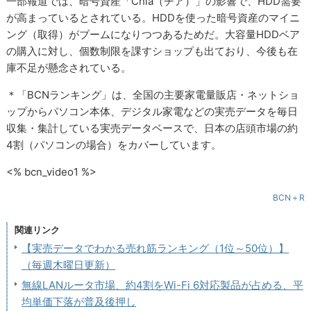
一部報道では、暗号資産「Chia（チア）」の影響で、HDD需要
が高まっているとされている。HDDを使った暗号資産のマイニ
ング（取得）がブームになりつつあるためだ。大容量HDDベア
の購入に対し、個数制限を課すショップも出ており、今後も在
庫不足が懸念されている。
＊「BCNランキング」は、全国の主要家電量販店・ネットショ
ップからパソコン本体、デジタル家電などの実売データを毎日
収集・集計している実売データベースで、日本の店頭市場の約
4割（パソコンの場合）をカバーしています。
<% bcn_video1 %>
BCN＋R
関連リンク
【実売データでわかる売れ筋ランキング（1位～50位）】
（毎週木曜日更新）
無線LANルータ市場、約4割をWi-Fi 6対応製品が占める、平
均単価下落が普及後押し