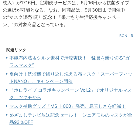
枚入）が1716円。定期便サービスは、6月16日から抗菌タイプ
の選択が可能となる。なお、同商品は、9月30日まで開催中
の“マスク販売1周年記念！「巣ごもり生活応援キャンペー
ン」”の対象商品となっている。
BCN＋R
関連リンク
不織布内蔵＆シルク素材で清涼爽快！ 猛暑を乗り切る“ガ
ラスマスク”
夏向け！洗濯機で繰り返し洗える布マスク「スーパーフィッ
トNANO」、キャンペーン開催
「ホロライブ コラボキャンペーン Vol.2」でオリジナルマス
ク、ツクモから
マスク補助グッズ「MSH-060」発売、息苦しさを軽減！
めざましテレビ放送記念セール！ シェアモルのマスクが全
品93％OFF