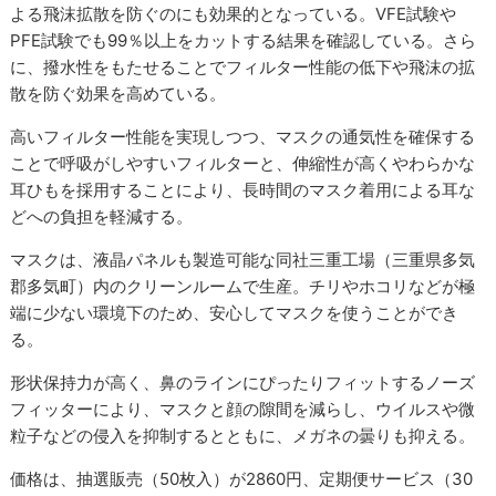
よる飛沫拡散を防ぐのにも効果的となっている。VFE試験や
PFE試験でも99％以上をカットする結果を確認している。さら
に、撥水性をもたせることでフィルター性能の低下や飛沫の拡
散を防ぐ効果を高めている。
高いフィルター性能を実現しつつ、マスクの通気性を確保する
ことで呼吸がしやすいフィルターと、伸縮性が高くやわらかな
耳ひもを採用することにより、長時間のマスク着用による耳な
どへの負担を軽減する。
マスクは、液晶パネルも製造可能な同社三重工場（三重県多気
郡多気町）内のクリーンルームで生産。チリやホコリなどが極
端に少ない環境下のため、安心してマスクを使うことができ
る。
形状保持力が高く、鼻のラインにぴったりフィットするノーズ
フィッターにより、マスクと顔の隙間を減らし、ウイルスや微
粒子などの侵入を抑制するとともに、メガネの曇りも抑える。
価格は、抽選販売（50枚入）が2860円、定期便サービス（30