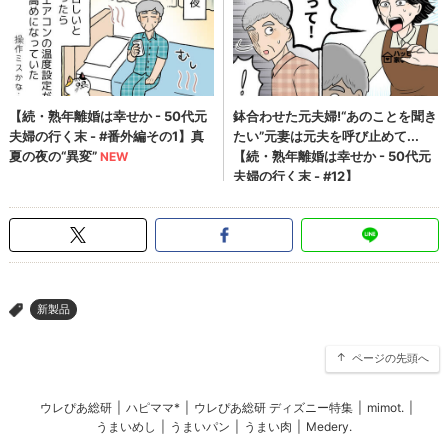
新製品
>
ページの先頭へ
ウレぴあ総研
|
ハピママ*
|
ウレぴあ総研 ディズニー特集
|
mimot.
|
うまいめし
|
うまいパン
|
うまい肉
|
Medery.