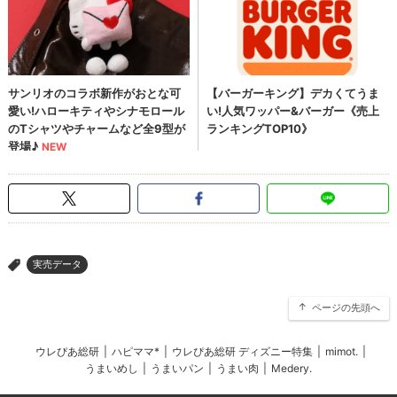
実売データ
>
ページの先頭へ
ウレぴあ総研
|
ハピママ*
|
ウレぴあ総研 ディズニー特集
|
mimot.
|
うまいめし
|
うまいパン
|
うまい肉
|
Medery.