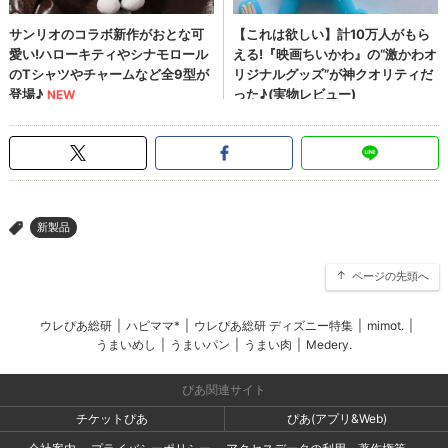
新製品
>
ページの先頭へ
ウレぴあ総研
|
ハピママ*
|
ウレぴあ総研 ディズニー特集
|
mimot.
|
うまいめし
|
うまいパン
|
うまい肉
|
Medery.
ぴあ関連サイト
チケットぴあ
ぴあ(アプリ&Web)