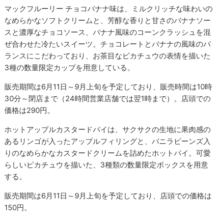
マックフルーリー チョコバナナ味は、ミルクリッチな味わいの
なめらかなソフトクリームと、芳醇な香りと甘さのバナナソー
スと濃厚なチョコソース、バナナ風味のコーンクラッシュを混
ぜ合わせた冷たいスイーツ。チョコレートとバナナの風味のバ
ランスにこだわっており、お茶目なピカチュウの表情を描いた
3種の数量限定カップを用意している。
販売期間は6月11日～9月上旬を予定しており、販売時間は10時
30分～閉店まで（24時間営業店舗では翌1時まで）。店頭での
価格は290円。
ホットアップルカスタードパイは、サクサクの生地に果肉感の
あるリンゴが入ったアップルフィリングと、バニラビーンズ入
りのなめらかなカスタードクリームを詰めたホットパイ。可愛
らしいピカチュウを描いた、3種類の数量限定ボックスを用意
する。
販売期間は6月11日～9月上旬を予定しており、店頭での価格は
150円。